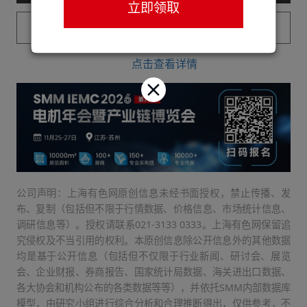
立即领取
已购买用户请登录
点击查看详情
公司声明：上海有色网原创信息未经书面授权，禁止传播、发
布、复制（包括但不限于行情数据、价格信息、市场统计信息、
调研信息等）。授权请联系021-3133 0333。上海有色网保留追
究侵权及不当引用的权利。本原创信息除公开信息外的其他数据
均是基于公开信息（包括但不仅限于行业新闻、研讨会、展览
会、企业财报、券商报告、国家统计局数据、海关进出口数据、
各大协会和机构公布的各类数据等等），并依托SMM内部数据库
模型，由研究小组进行综合分析和合理推断得出，仅供参考，不