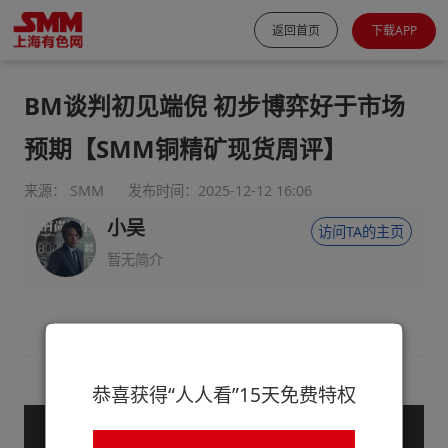
返回首页
下载APP
BM谈判初见端倪 初步博弈好于市场
预期【SMM铜精矿现货周评】
来源： SMM
发布时间：2025-12-12 16:06
小吴
访问TA的主页
暂无简介
恭喜获得“人人看”15天免费特权
— 购买服务后查看全文 —