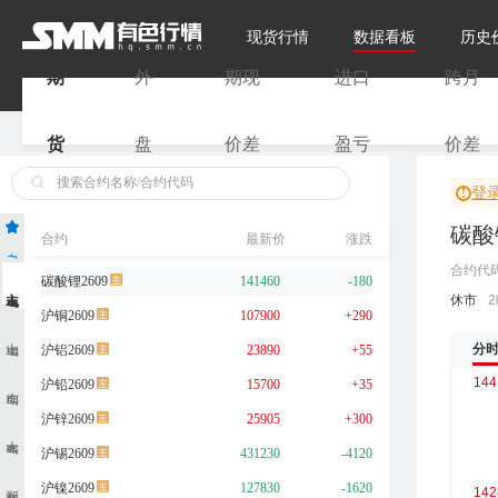
现货行情
数据看板
历史
期
外
期现
进口
跨月
货
盘
价差
盈亏
价差
登
碳酸
合约
最新价
涨跌
自选
合约代
碳酸锂2609
141460
-180
主力合约
休市
2
沪铜2609
107900
+290
上期所
分
沪铝2609
23890
+55
沪铅2609
15700
+35
广期所
沪锌2609
25905
+300
大商所
沪锡2609
431230
-4120
郑商所
沪镍2609
127830
-1620