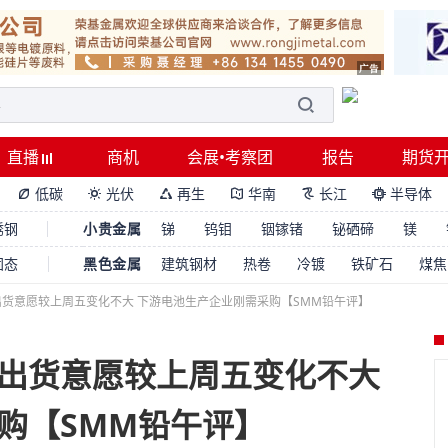
直播
商机
会展•考察团
报告
期货
低碳
光伏
再生
华南
长江
半导体






锈钢
小贵金属
锑
钨钼
铟镓锗
铋硒碲
镁
固态
黑色金属
建筑钢材
热卷
冷镀
铁矿石
煤焦
货意愿较上周五变化不大 下游电池生产企业刚需采购【SMM铅午评】
出货意愿较上周五变化不大
购【SMM铅午评】