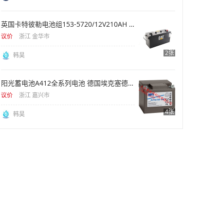
英国卡特彼勒电池组153-5720/12V210AH 1400CCA 汽车电池组
议价
浙江 金华市
2张
韩昊
阳光蓄电池A412全系列电池 德国埃克塞德旗下品牌电池
议价
浙江 嘉兴市
4张
韩昊