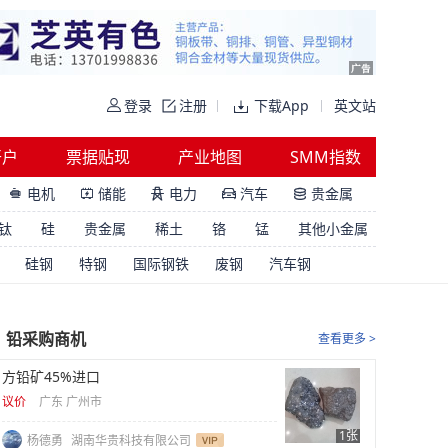
登录
注册
下载App
英文站
开户
票据贴现
产业地图
SMM指数
电机
储能
电力
汽车
贵金属





钛
硅
贵金属
稀土
铬
锰
其他小金属
硅钢
特钢
国际钢铁
废钢
汽车钢
铅采购商机
查看更多 >
方铅矿45%进口
议价
广东 广州市
1张
杨德勇
湖南华贵科技有限公司