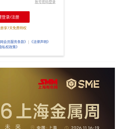
账号密码登录
键登录/注册
注册享
7
天免费特权
网会员服务条款》
|
《法律声明》
隐私权政策》