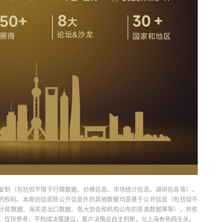
复制（包括但不限于行情数据、价格信息、市场统计信息、调研信息等）。
当引用的权利。本原创信息除公开信息外的其他数据均是基于公开信息（包括但不
计局数据、海关进出口数据、各大协会和机构公布的各类数据等等），并依
出，仅供参考，不构成决策建议，客户决策应自主判断，与上海有色网无关。