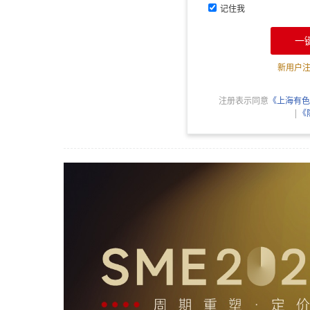
记住我
一
新用户
注册表示同意
《上海有色
|
《