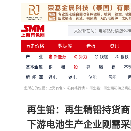
历史价格
数据库
看板
资讯
产 业
新能源
算力
线缆
钢铁




基本金属
铜
铝
铅
锌
锡
镍
不
新能源
锂电
钠电
储能
氢能
您所在的位置 :
上海有色
>
铅价格行情
>
再生铅：再生精铅持货商出
再生铅：再生精铅持货商
下游电池生产企业刚需采