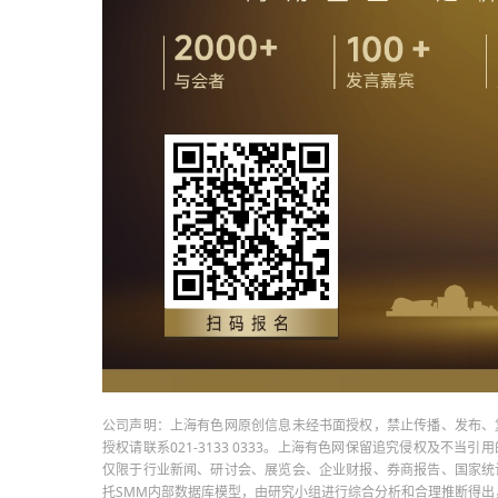
公司声明：上海有色网原创信息未经书面授权，禁止传播、发布、
授权请联系021-3133 0333。上海有色网保留追究侵权及不
仅限于行业新闻、研讨会、展览会、企业财报、券商报告、国家统
托SMM内部数据库模型，由研究小组进行综合分析和合理推断得