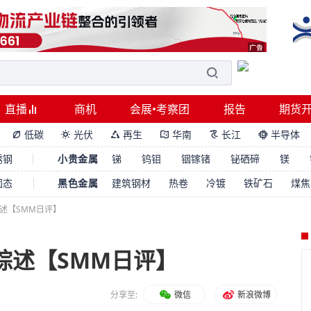
直播
商机
会展•考察团
报告
期货
低碳
光伏
再生
华南
长江
半导体






锈钢
小贵金属
锑
钨钼
铟镓锗
铋硒碲
镁
固态
黑色金属
建筑钢材
热卷
冷镀
铁矿石
煤焦
综述【SMM日评】
综述【SMM日评】
分享至:
微信
新浪微博