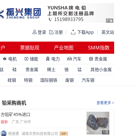
登录
注册
下载App
英文站
开户
票据贴现
产业地图
SMM指数
电机
储能
电力
汽车
贵金属





钛
硅
贵金属
稀土
铬
锰
其他小金属
硅钢
特钢
国际钢铁
废钢
汽车钢
铅采购商机
查看更多 >
方铅矿45%进口
议价
广东 广州市
1张
杨德勇
湖南华贵科技有限公司