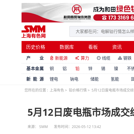
历史价格
数据库
看板
资讯
产 业
新能源
算力
线缆
钢铁




基本金属
铜
铝
铅
锌
锡
镍
不
新能源
锂电
钠电
储能
氢能
您所在的位置 :
上海有色
>
铅价格行情
>
5月12日废电瓶市场成交
5月12日废电瓶市场成交
来源：
SMM
发布时间：2026-05-12 13:42