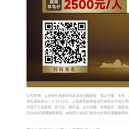
公司声明：上海有色网原创信息未经书面授权，禁止传播、发布、
授权请联系021-3133 0333。上海有色网保留追究侵权及不
仅限于行业新闻、研讨会、展览会、企业财报、券商报告、国家统
托SMM内部数据库模型，由研究小组进行综合分析和合理推断得