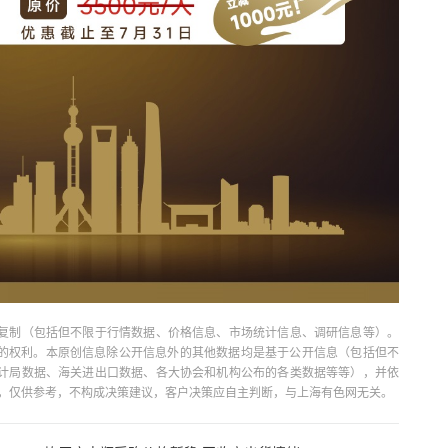
复制（包括但不限于行情数据、价格信息、市场统计信息、调研信息等）。
当引用的权利。本原创信息除公开信息外的其他数据均是基于公开信息（包括但不
计局数据、海关进出口数据、各大协会和机构公布的各类数据等等），并依
出，仅供参考，不构成决策建议，客户决策应自主判断，与上海有色网无关。