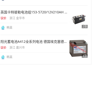
英国卡特彼勒电池组153-5720/12V210AH 1400CCA 汽车电池组
议价
浙江 金华市
2张
韩昊
阳光蓄电池A412全系列电池 德国埃克塞德旗下品牌电池
议价
浙江 嘉兴市
4张
韩昊