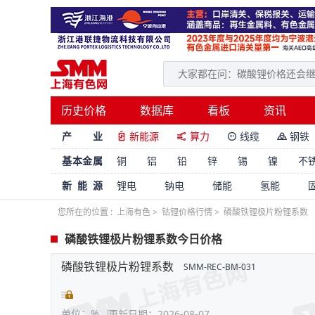
历史价格
数据库
看板
资讯
产 业
新能源
算力
线缆
钢铁




基本金属
铜
铝
铅
锌
锡
镍
不
新能源
锂电
钠电
储能
氢能
您所在的位置 :
上海有色
>
钴锂价格行情
>
磷酸铁锂极片粉锂系数
磷酸铁锂极片粉锂系数今日价格
磷酸铁锂极片粉锂系数
SMM-REC-BM-031
单位：%
更新日期：2026-08-07