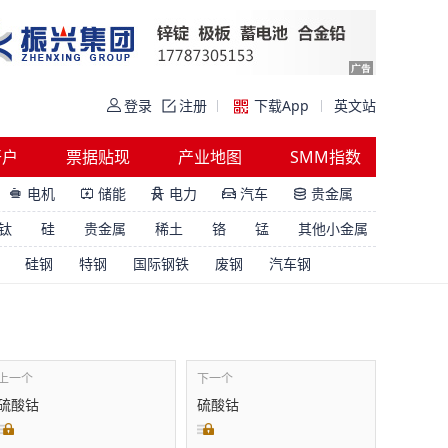
登录
注册
下载App
英文站
开户
票据贴现
产业地图
SMM指数
电机
储能
电力
汽车
贵金属





钛
硅
贵金属
稀土
铬
锰
其他小金属
硅钢
特钢
国际钢铁
废钢
汽车钢
上一个
下一个
硫酸钴
硫酸钴