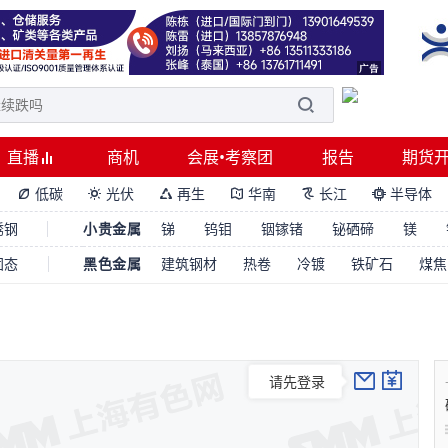
直播
商机
会展•考察团
报告
期货
低碳
光伏
再生
华南
长江
半导体






锈钢
小贵金属
锑
钨钼
铟镓锗
铋硒碲
镁
固态
黑色金属
建筑钢材
热卷
冷镀
铁矿石
煤焦
请先登录