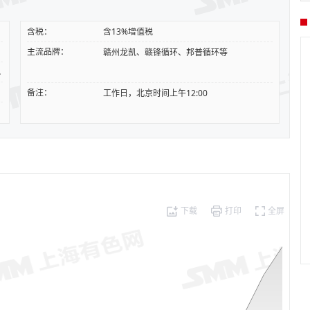
含税：
含13%增值税
主流品牌：
赣州龙凯、赣锋循环、邦普循环等
001）
备注：
工作日，北京时间上午12:00
下载
打印
全屏