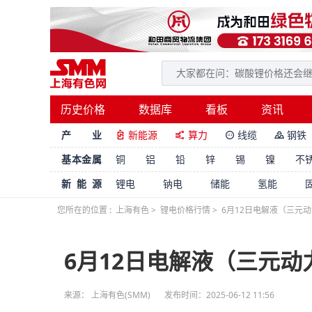
历史价格
数据库
看板
资讯
产 业
新能源
算力
线缆
钢铁




基本金属
铜
铝
铅
锌
锡
镍
不
新能源
锂电
钠电
储能
氢能
您所在的位置 :
上海有色
>
锂电价格行情
>
6月12日电解液（三元
6月12日电解液（三元动
来源： 上海有色(SMM)
发布时间：2025-06-12 11:56