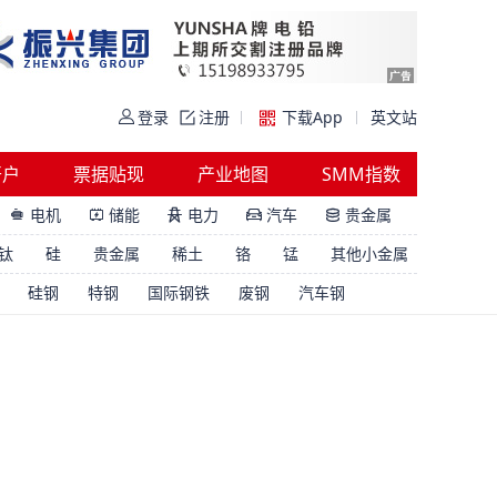
登录
注册
下载App
英文站
开户
票据贴现
产业地图
SMM指数
电机
储能
电力
汽车
贵金属





钛
硅
贵金属
稀土
铬
锰
其他小金属
硅钢
特钢
国际钢铁
废钢
汽车钢