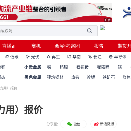
直播
商机
会展•考察团
报告
期货
低碳
光伏
再生
华南
长江
半导体






锈钢
小贵金属
锑
钨钼
铟镓锗
铋硒碲
镁
固态
黑色金属
建筑钢材
热卷
冷镀
铁矿石
煤焦
动力用）报价
力用）报价
分享至:
微信
新浪微博