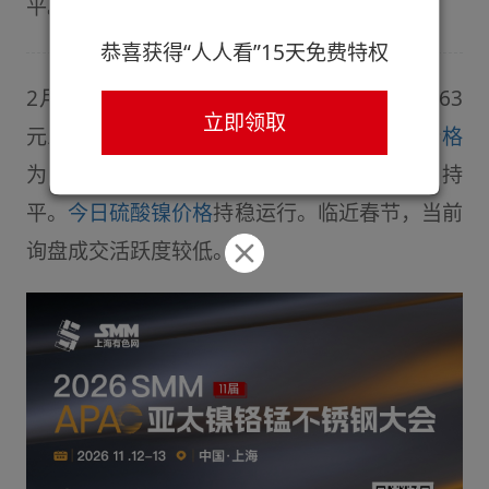
平。
恭喜获得“人人看”15天免费特权
2月8日，
SMM电池级硫酸镍指数
价格为26963
立即领取
元/吨，较前一工作日持平，
电池级硫酸镍价格
为26800-27600元/吨，均价较前一工作日持
平。
今日硫酸镍价格
持稳运行。临近春节，当前
询盘成交活跃度较低。