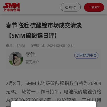
返回首页
下载APP
春节临近 硫酸镍市场成交清淡
【SMM硫酸镍日评】
来源： SMM
发布时间：2024-02-08 10:34
李佳
访问TA的主页
暂无简介
2月8日，SMM电池级硫酸镍指数价格为26963
元/吨，较前一工作日持平，电池级硫酸镍价格
为26800-27600元/吨，均价较前一工作日持