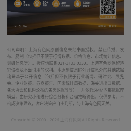
公司声明：上海有色网原创信息未经书面授权，禁止传播、发
布、复制（包括但不限于行情数据、价格信息、市场统计信息、
调研信息等）。授权请联系021-3133 0333。上海有色网保留追
究侵权及不当引用的权利。本原创信息除公开信息外的其他数据
均是基于公开信息（包括但不仅限于行业新闻、研讨会、展览
会、企业财报、券商报告、国家统计局数据、海关进出口数据、
各大协会和机构公布的各类数据等等），并依托SMM内部数据库
模型，由研究小组进行综合分析和合理推断得出，仅供参考，不
构成决策建议，客户决策应自主判断，与上海有色网无关。
Copyright © 2000 - 2026 上海有色网 All Rights Reserved