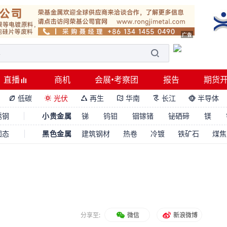
直播
商机
会展•考察团
报告
期货
低碳
光伏
再生
华南
长江
半导体






锈钢
小贵金属
锑
钨钼
铟镓锗
铋硒碲
镁
固态
黑色金属
建筑钢材
热卷
冷镀
铁矿石
煤焦
分享至:
微信
新浪微博