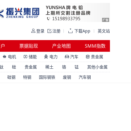
登录
注册
下载App
英文站
开户
票据贴现
产业地图
SMM指数
电机
储能
电力
汽车
贵金属





钛
硅
贵金属
稀土
铬
锰
其他小金属
硅钢
特钢
国际钢铁
废钢
汽车钢