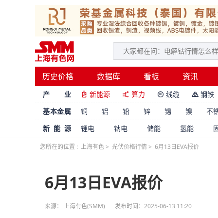
历史价格
数据库
看板
资讯
产 业
新能源
算力
线缆
钢铁




基本金属
铜
铝
铅
锌
锡
镍
不
新能源
锂电
钠电
储能
氢能
您所在的位置 :
上海有色
>
光伏价格行情
>
6月13日EVA报价
6月13日EVA报价
来源： 上海有色(SMM)
发布时间：2025-06-13 11:20