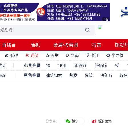
直播
商机
会展•考察团
报告
期货
低碳
光伏
再生
华南
长江
半导体






锈钢
小贵金属
锑
钨钼
铟镓锗
铋硒碲
镁
固态
黑色金属
建筑钢材
热卷
冷镀
铁矿石
煤焦
分享至:
微信
新浪微博