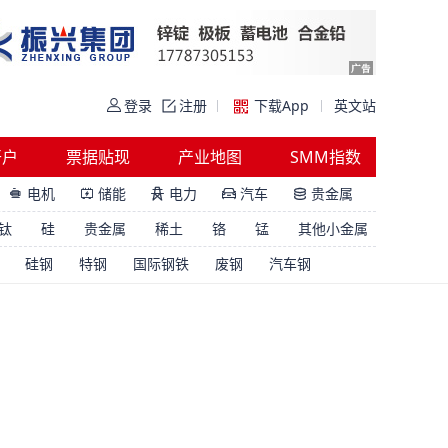
登录
注册
下载App
英文站
开户
票据贴现
产业地图
SMM指数
电机
储能
电力
汽车
贵金属





钛
硅
贵金属
稀土
铬
锰
其他小金属
硅钢
特钢
国际钢铁
废钢
汽车钢