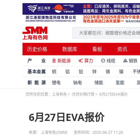
历史价格
数据库
看板
资讯
产 业
新能源
算力
线缆
钢铁




基本金属
铜
铝
铅
锌
锡
镍
不
新能源
锂电
钠电
储能
氢能
您所在的位置 :
上海有色
>
光伏价格行情
>
6月27日EVA报价
6月27日EVA报价
来源： 上海有色(SMM)
发布时间：2025-06-27 11:26