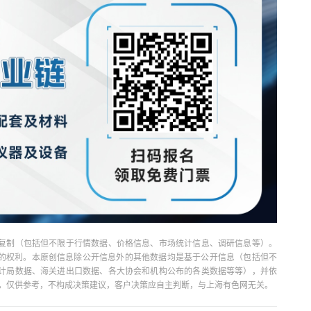
复制（包括但不限于行情数据、价格信息、市场统计信息、调研信息等）。
当引用的权利。本原创信息除公开信息外的其他数据均是基于公开信息（包括但不
计局数据、海关进出口数据、各大协会和机构公布的各类数据等等），并依
出，仅供参考，不构成决策建议，客户决策应自主判断，与上海有色网无关。