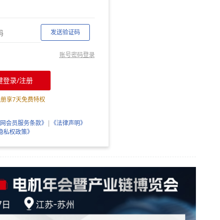
发送验证码
账号密码登录
键登录/注册
注册享
7
天免费特权
网会员服务条款》
|
《法律声明》
隐私权政策》