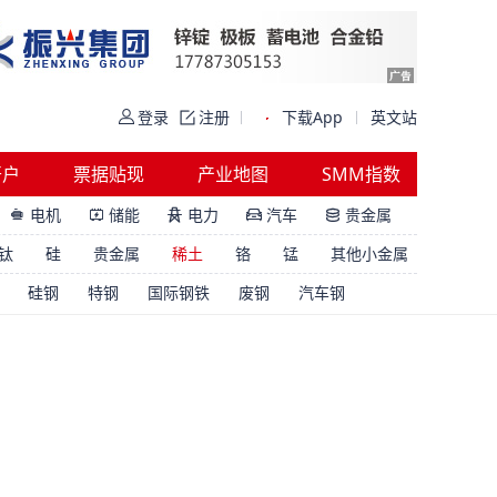
登录
注册
下载App
英文站
开户
票据贴现
产业地图
SMM指数
电机
储能
电力
汽车
贵金属





钛
硅
贵金属
稀土
铬
锰
其他小金属
硅钢
特钢
国际钢铁
废钢
汽车钢