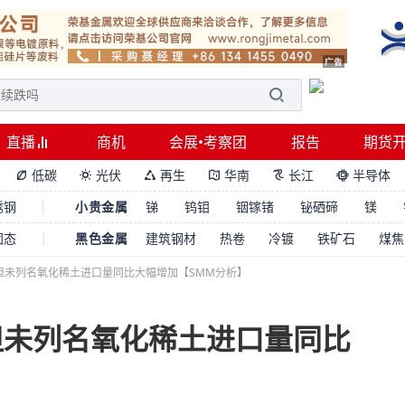
直播
商机
会展•考察团
报告
期货
低碳
光伏
再生
华南
长江
半导体






锈钢
小贵金属
锑
钨钼
铟镓锗
铋硒碲
镁
固态
黑色金属
建筑钢材
热卷
冷镀
铁矿石
煤焦
但未列名氧化稀土进口量同比大幅增加【SMM分析】
但未列名氧化稀土进口量同比