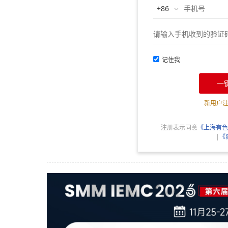
记住我
一
新用户
注册表示同意
《上海有色
|
《