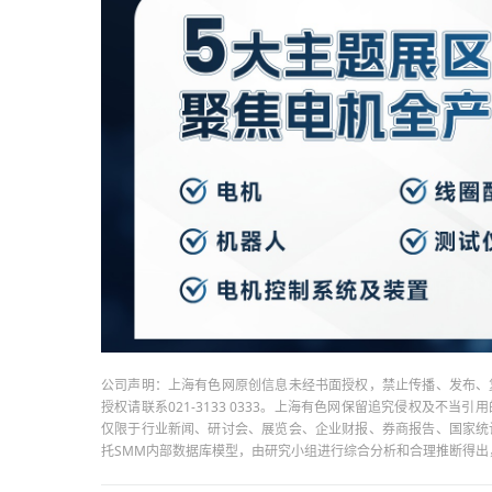
公司声明：上海有色网原创信息未经书面授权，禁止传播、发布、
授权请联系021-3133 0333。上海有色网保留追究侵权及不
仅限于行业新闻、研讨会、展览会、企业财报、券商报告、国家统
托SMM内部数据库模型，由研究小组进行综合分析和合理推断得