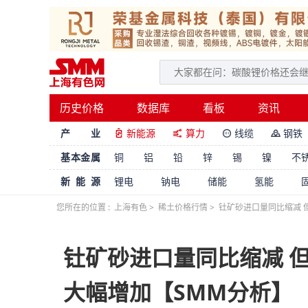
历史价格
数据库
看板
资讯
产 业
新能源
算力
线缆
钢铁




基本金属
铜
铝
铅
锌
锡
镍
不
新能源
锂电
钠电
储能
氢能
您所在的位置 :
上海有色
>
稀土价格行情
>
钍矿砂进口量同比缩减 
钍矿砂进口量同比缩减 
大幅增加【SMM分析】