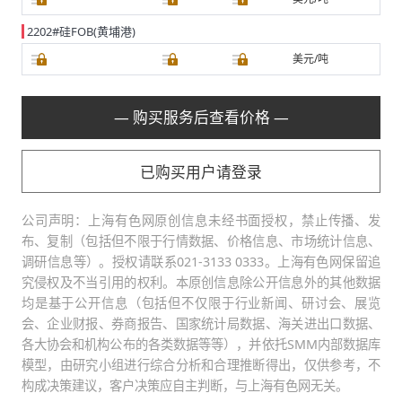
2202#硅FOB(黄埔港)
美元/吨
— 购买服务后查看价格 —
已购买用户请登录
公司声明：上海有色网原创信息未经书面授权，禁止传播、发
布、复制（包括但不限于行情数据、价格信息、市场统计信息、
调研信息等）。授权请联系021-3133 0333。上海有色网保留追
究侵权及不当引用的权利。本原创信息除公开信息外的其他数据
均是基于公开信息（包括但不仅限于行业新闻、研讨会、展览
会、企业财报、券商报告、国家统计局数据、海关进出口数据、
各大协会和机构公布的各类数据等等），并依托SMM内部数据库
模型，由研究小组进行综合分析和合理推断得出，仅供参考，不
构成决策建议，客户决策应自主判断，与上海有色网无关。