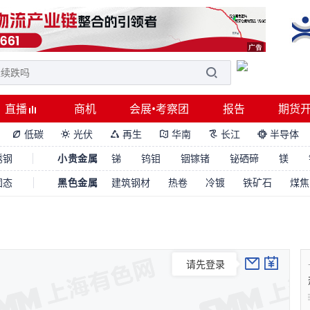
直播
商机
会展•考察团
报告
期货
低碳
光伏
再生
华南
长江
半导体






锈钢
小贵金属
锑
钨钼
铟镓锗
铋硒碲
镁
固态
黑色金属
建筑钢材
热卷
冷镀
铁矿石
煤焦
请先登录