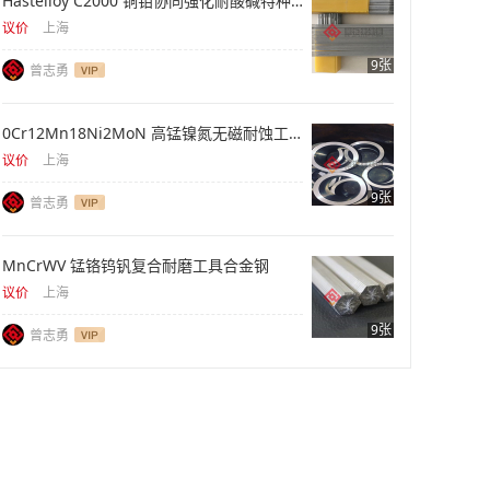
Hastelloy C2000 铜钼协同强化耐酸碱特种合金
议价
上海
9张
曾志勇
0Cr12Mn18Ni2MoN 高锰镍氮无磁耐蚀工程钢材
议价
上海
9张
曾志勇
MnCrWV 锰铬钨钒复合耐磨工具合金钢
议价
上海
9张
曾志勇