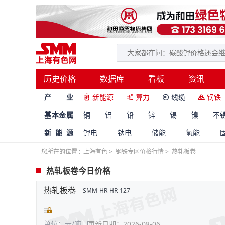
历史价格
数据库
看板
资讯
产 业
新能源
算力
线缆
钢铁




基本金属
铜
铝
铅
锌
锡
镍
不
新能源
锂电
钠电
储能
氢能
您所在的位置 :
上海有色
>
钢铁专区价格行情
>
热轧板卷
热轧板卷今日价格
热轧板卷
SMM-HR-HR-127
单位：元/吨
更新日期：2026-08-06