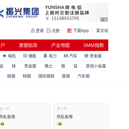
登录
注册
下载App
英文站
开户
票据贴现
产业地图
SMM指数
电机
储能
电力
汽车
贵金属





钛
硅
贵金属
稀土
铬
锰
其他小金属
硅钢
特钢
国际钢铁
废钢
汽车钢
上一个
下一个
热轧板卷
热轧板卷