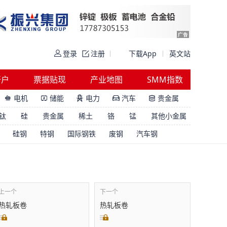
登录
注册
下载App
英文站
开户
票据贴现
产业地图
SMM指数
电机
储能
电力
汽车
贵金属





钛
硅
贵金属
稀土
铬
锰
其他小金属
硅钢
特钢
国际钢铁
废钢
汽车钢
上一个
下一个
热轧板卷
热轧板卷