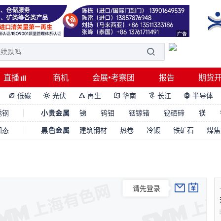
直播
商机
会展•考察团
报告
期货
低碳
光伏
再生
华南
长江
半导体






锈钢
小贵金属
锑
钨钼
铟镓锗
铋硒碲
镁
固态
黑色金属
建筑钢材
热卷
冷镀
铁矿石
煤焦
请先登录