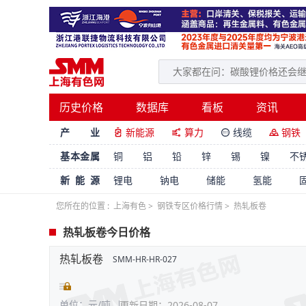
历史价格
数据库
看板
资讯
产 业
新能源
算力
线缆
钢铁




基本金属
铜
铝
铅
锌
锡
镍
不
新能源
锂电
钠电
储能
氢能
您所在的位置 :
上海有色
>
钢铁专区价格行情
>
热轧板卷
热轧板卷今日价格
热轧板卷
SMM-HR-HR-027
单位：元/吨
更新日期：2026-08-07