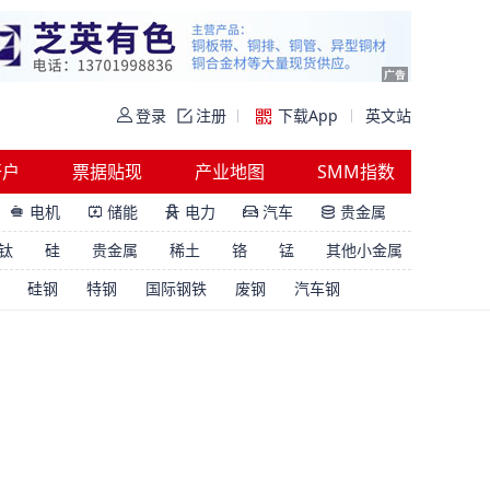
登录
注册
下载App
英文站
开户
票据贴现
产业地图
SMM指数
电机
储能
电力
汽车
贵金属





钛
硅
贵金属
稀土
铬
锰
其他小金属
硅钢
特钢
国际钢铁
废钢
汽车钢