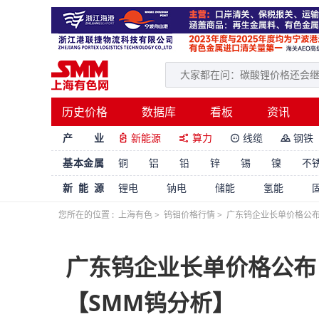
历史价格
数据库
看板
资讯
产 业
新能源
算力
线缆
钢铁




基本金属
铜
铝
铅
锌
锡
镍
不
新能源
锂电
钠电
储能
氢能
您所在的位置 :
上海有色
>
钨钼价格行情
>
广东钨企业长单价格公布
广东钨企业长单价格公布
【SMM钨分析】