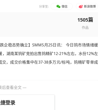
分享至:
微信
新浪微博
1505篇
作品
跌企稳态势确立】SMM5月25日讯： 今日钨市场情绪缓
，湖南某钨矿竞拍出售钨精矿12-21%左右，水份12%左
成交，成交价格集中在37-38多万元/标吨，钨精矿零单成
录后查看全文 —
快捷登录