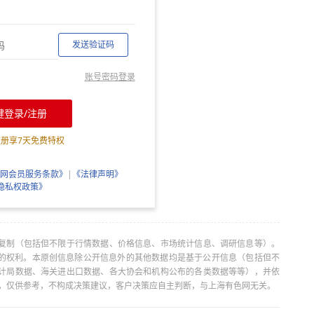
发送验证码
账号密码登录
键登录/注册
注册享
7
天免费特权
网会员服务条款》
|
《法律声明》
隐私权政策》
复制（包括但不限于行情数据、价格信息、市场统计信息、调研信息等）。
当引用的权利。本原创信息除公开信息外的其他数据均是基于公开信息（包括但不
计局数据、海关进出口数据、各大协会和机构公布的各类数据等等），并依
出，仅供参考，不构成决策建议，客户决策应自主判断，与上海有色网无关。