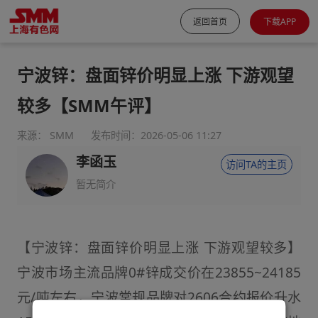
返回首页
下载APP
宁波锌：盘面锌价明显上涨 下游观望
较多【SMM午评】
来源： SMM
发布时间：2026-05-06 11:27
李函玉
访问TA的主页
暂无简介
【宁波锌：盘面锌价明显上涨 下游观望较多】
宁波市场主流品牌0#锌成交价在23855~24185
元/吨左右，宁波常规品牌对2606合约报价升水