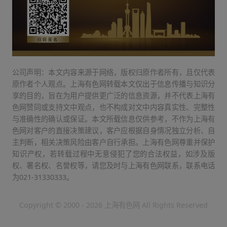
公司声明：本文内容来源于网络，版权归原作者所有，且仅代表
原作者个人观点。上海有色网转载本文仅出于信息传播与知识分
享的目的，旨在为用户提供更广泛的信息资源，并不代表上海有
色网赞同或支持文中观点，也不构成对文中内容真实性、完整性
与准确性的确认或保证。本文所载信息仅供参考，不作为上海有
色网对客户的直接决策建议，客户应根据自身情况独立分析、自
主判断，相关决策风险由客户自行承担。上海有色网尊重并保护
知识产权，若转载过程中无意侵犯了您的合法权益，如涉及版
权、署名权、名誉权等，请您及时与上海有色网联系，联系电话
为021-31330333。
Copyright © 2000 - 2026 上海有色网 All Rights Reserved