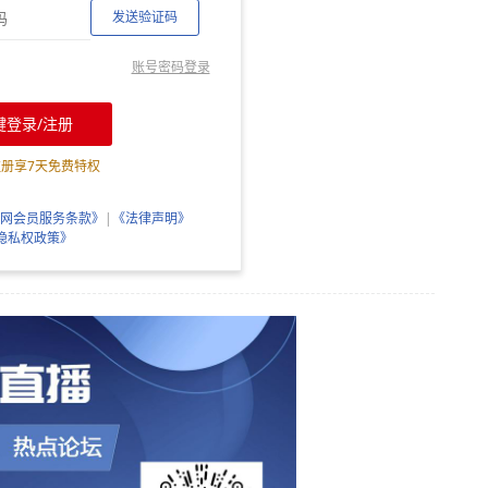
发送验证码
账号密码登录
键登录/注册
注册享
7
天免费特权
网会员服务条款》
|
《法律声明》
隐私权政策》