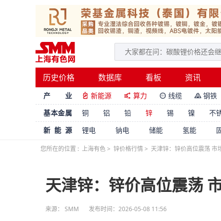
历史价格
数据库
看板
资讯
产 业
新能源
算力
线缆
钢铁




基本金属
铜
铝
铅
锌
锡
镍
不
新能源
锂电
钠电
储能
氢能
您所在的位置 :
上海有色
>
锌价格行情
>
天津锌：锌价高位震荡 市
天津锌：锌价高位震荡 
来源：
SMM
发布时间：2026-05-08 11:56