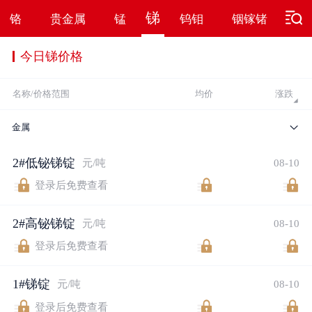
锑
铬
贵金属
锰
钨钼
铟镓锗
铋
今日锑价格
名称/价格范围
均价
涨跌
金属
2#低铋锑锭
元/吨
08-10
登录后免费查看
2#高铋锑锭
元/吨
08-10
登录后免费查看
1#锑锭
元/吨
08-10
登录后免费查看