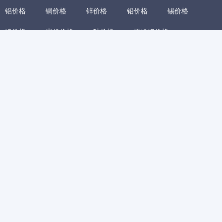
铝价格
铜价格
锌价格
铅价格
锡价格
镍价格
光伏价格
硅价格
不锈钢价格
长江铜价
长江铝价
碳酸锂价格
硅钢价格
热卷价格
螺纹钢价格
煤炭价格
铁矿石价格
废钢价格
废铜价格
废铝价格
氧化铝价格
烧碱价格
铝矿价格
铝合金价格
铅酸蓄电池价格
锡矿价格
今日镍价
电解锰价格
锰矿价格
废锡价格
铝棒加工费价格
再生铅价格
铜杆加工费价格
废不锈钢回收价格
硅锰合金价格
锑化合物价格
镁锭价格
镁合金价格
冷镦钢价格