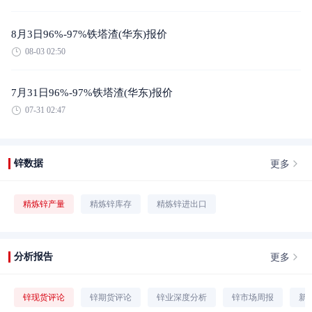
8月3日96%-97%铁塔渣(华东)报价
08-03 02:50
7月31日96%-97%铁塔渣(华东)报价
07-31 02:47
更多
锌数据
精炼锌产量
精炼锌库存
精炼锌进出口
更多
分析报告
锌现货评论
锌期货评论
锌业深度分析
锌市场周报
新