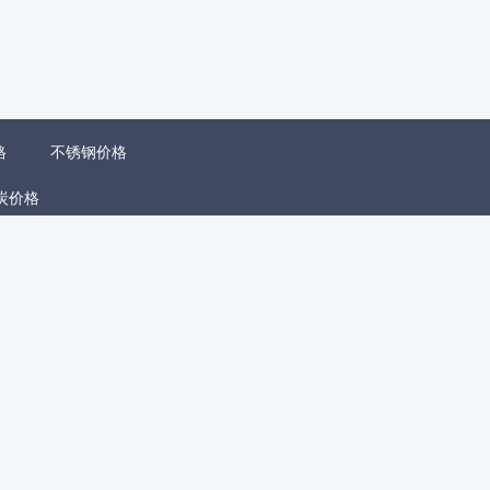
格
不锈钢价格
炭价格
矿价格
废锡价格
锑化合物价格
铅精矿价格
棒价格
稀土永磁材料价格