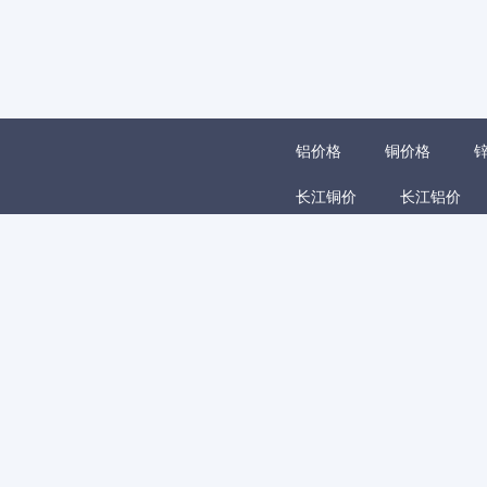
铝价格
铜价格
长江铜价
长江铝价
铁矿石价格
废钢价格
铝合金价格
铅酸蓄电
铝棒加工费价格
再生
镁锭价格
镁合金价格
锌精矿价格
铜丝价格
拉丝材价格
中厚板价