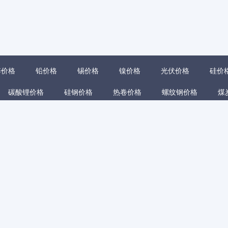
锌价格
铅价格
锡价格
镍价格
光伏价格
硅价
碳酸锂价格
硅钢价格
热卷价格
螺纹钢价格
煤
废铜价格
废铝价格
氧化铝价格
烧碱价格
铝
池价格
锡矿价格
今日镍价
电解锰价格
锰矿价格
铅价格
铜杆加工费价格
废不锈钢回收价格
硅锰合金价格
冷镦钢价格
氢能源现货价格
电解铜价格
铜矿价格
铜排加工费价格
铝杆加工费价格
铝型材价格
重熔
格
低合金价格
铟价格
硒价格
石墨电极价格