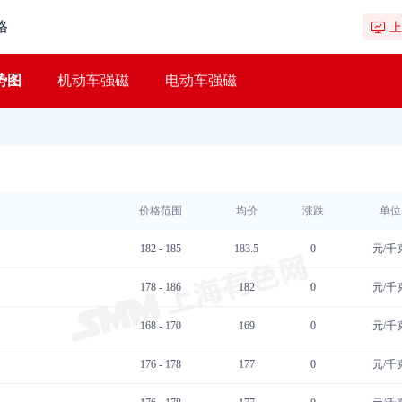
格
上
势图
机动车强磁
电动车强磁
价格范围
均价
涨跌
单位
182 - 185
183.5
0
元/千
178 - 186
182
0
元/千
168 - 170
169
0
元/千
176 - 178
177
0
元/千