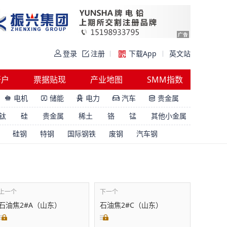
登录
注册
下载App
英文站
开户
票据贴现
产业地图
SMM指数
电机
储能
电力
汽车
贵金属





钛
硅
贵金属
稀土
铬
锰
其他小金属
硅钢
特钢
国际钢铁
废钢
汽车钢
上一个
下一个
石油焦2#A（山东）
石油焦2#C（山东）