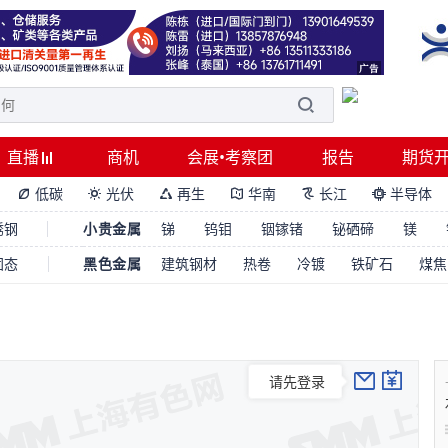
直播
商机
会展•考察团
报告
期货
低碳
光伏
再生
华南
长江
半导体






锈钢
小贵金属
锑
钨钼
铟镓锗
铋硒碲
镁
固态
黑色金属
建筑钢材
热卷
冷镀
铁矿石
煤焦
请先登录