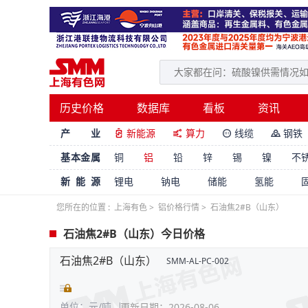
历史价格
数据库
看板
资讯
产 业
新能源
算力
线缆
钢铁




基本金属
铜
铝
铅
锌
锡
镍
不
新能源
锂电
钠电
储能
氢能
您所在的位置 :
上海有色
>
铝价格行情
>
石油焦2#B（山东）
石油焦2#B（山东）今日价格
石油焦2#B（山东）
SMM-AL-PC-002
单位：元/吨
更新日期：2026-08-06