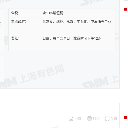
含税：
含13%增值税
含量1%~1.5%
主流品牌：
含友泰、瑞林、永鑫、中石化、中海油等企业
备注：
日度，每个交易日，北京时间下午12点
下载
打印
全屏