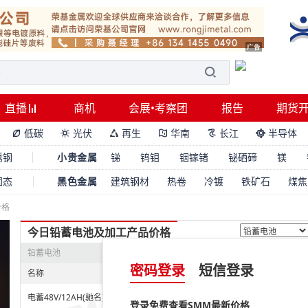
直播
商机
会展•考察团
报告
期货
低碳
光伏
再生
华南
长江
半导体






锈钢
小贵金属
锑
钨钼
铟镓锗
铋硒碲
镁
固态
黑色金属
建筑钢材
热卷
冷镀
铁矿石
煤焦
价格
今日铅蓄电池及加工产品价格
铅蓄电池
密码登录
短信登录
名称
价格范围
均价
涨跌
未登录
电蓄48V/12AH(驰名)
登录免费查看SMM最新价格