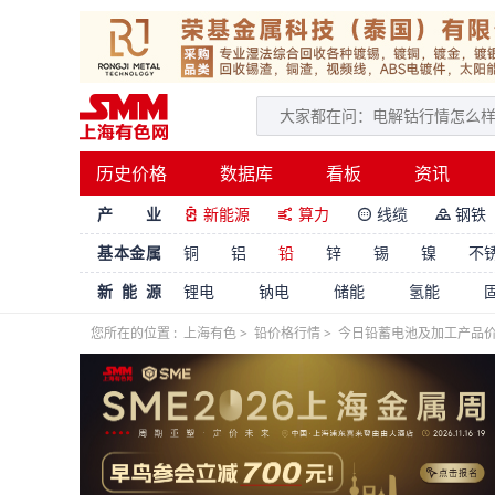
历史价格
数据库
看板
资讯
产 业
新能源
算力
线缆
钢铁




基本金属
铜
铝
铅
锌
锡
镍
不
新能源
锂电
钠电
储能
氢能
您所在的位置 :
上海有色
>
铅价格行情
>
今日铅蓄电池及加工产品