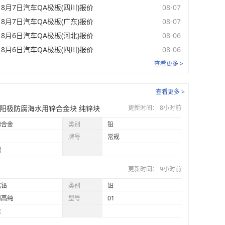
8月7日汽车QA极板(四川)报价
08-07
元/只
08-07
8月7日汽车QA极板(广东)报价
08-07
8月6日汽车QA极板(河北)报价
08-06
8月6日汽车QA极板(四川)报价
单位
日期
08-06
查看更多 >
元/吨
08-07
元/吨
08-07
查看更多 >
牲阳极防腐海水用锌合金块 纯锌块
元/吨
08-07
更新时间： 8小时前
锑合金
类别
铅
元/吨
08-07
牌号
常规
元/吨
08-07
规
更新时间： 9小时前
元/吨
08-07
化铅
类别
铅
元/吨
08-07
川高纯
型号
01
元/吨
08-07
末