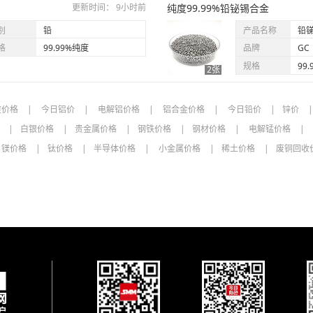
更新时间： 9小时前
未登录
纯度99.99%铅铋锡合金
铅锑合金(河北)
别
铅
产品名称
铅
未登录
铅锑合金(山东)
格
99.99%纯度
品牌
GC
未登录
铅锑合金(广东)
规格
99.
2张
未登录
铅锑镉合金
锭价格
今日铝价
电解铝价格
铝合金价格
今日铅价
锌价
铅极板
格
白银价格
贵金属价格
钢铁价格
钢材价格
电解锰价格
名称
价格范围
均价
涨跌
镁价格
钛价格
半导体价格
小金属价格
稀土价格
废铜回收
未登录
内化成极板加工费
未登录
外化成极板加工费
未登录
外化成极板(江西)
未登录
外化成极板(江苏)
未登录
外化成极板(河南)
未登录
外化成极板(安徽)