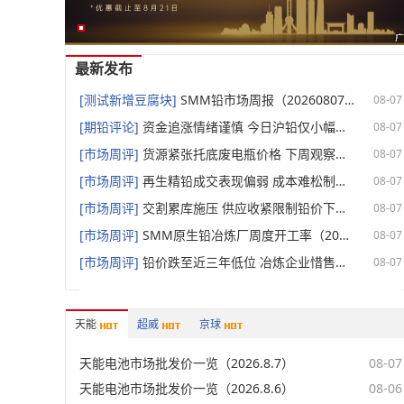
最新发布
[测试新增豆腐块]
SMM铅市场周报（20260807）
08-07
[期铅评论]
资金追涨情绪谨慎 今日沪铅仅小幅收涨【期铅简评】
08-07
[市场周评]
货源紧张托底废电瓶价格 下周观察炼厂采购情绪变化【SMM废电瓶周评】
08-07
[市场周评]
再生精铅成交表现偏弱 成本难松制约亏损修复【SMM再生精铅周评】
08-07
[市场周评]
交割累库施压 供应收紧限制铅价下行空间【SMM铅市周度预测】
08-07
[市场周评]
SMM原生铅冶炼厂周度开工率（2026年7月31日-8月6日）【SMM原生铅开工周评】
08-07
[市场周评]
铅价跌至近三年低位 冶炼企业惜售推动现货由贴水转向升水【SMM精铅现货市场周评】
08-07
天能
超威
京球
天能电池市场批发价一览（2026.8.7）
08-07
天能电池市场批发价一览（2026.8.6）
08-06