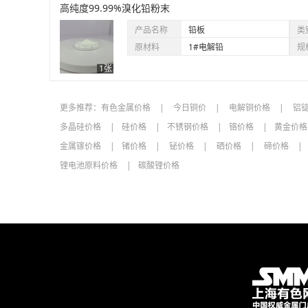
高纯度99.99%溴化铅粉末
产品名称
铅板
类
原材料
1#电解铅
规
1张
更多推荐：
有色金属价格
今日铜价
电解铜价格
铝
多晶硅价格
硅价格
不锈钢价格
铬价格
黄金价
金属镓价格
锗价格
铋价格
硒价格
碲价格
锂电池原料价格
碳酸锂价格