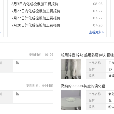
8月3日内化成极板加工费报价
08-03
汽蓄QA/105AH(四川)
未登录
7月27日内化成极板加工费报价
07-27
铅合金
7月27日外化成极板加工费报价
07-27
名称
7月20日外化成极板加工费报价
价格范围
均价
07-20
涨跌
铅锑合金
(ZSPbSb1)
>
查看更多 >
未登录
未登录
铅钙合金(安徽)
未登录
铅钙合金(江苏)
更新时间： 06-26
船用锌板 锌块 船用防腐锌块 牺
别
铅
产品名称
铅
未登录
铅钙合金(河北)
品牌
BX
未登录
铅钙合金(山东)
规格
常
2张
未登录
更新时间： 9小时前
高纯的99.99%纯度的溴化铅
铅钙合金(河南)
别
铅
产品名称
氧
未登录
铅锑合金(河南)
品牌
四
未登录
铅锑合金(江苏)
规格
粉
1张