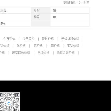
更新时间： 9小时前
元/吨
08-07
锑合金
类别
铅
元/吨
08-07
牌号
01
99%
元/吨
08-07
元/吨
08-07
今日锡价
今日镍价
镍矿价格
光伏材料价格
锰价格
锑价格
钨价格
钼价格
铟锭价格
单位
日期
价格
废铝回收价格
电缆价格
低碳金属价格
元/吨
08-03
元/吨
08-03
元/吨
08-07
元/吨
08-07
元/吨
08-07
元/吨
08-07