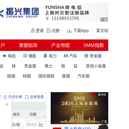
登录
注册
下载App
英文站
开户
票据贴现
产业地图
SMM指数
电机
储能
电力
汽车
贵金属





钛
硅
贵金属
稀土
铬
锰
其他小金属
硅钢
特钢
国际钢铁
废钢
汽车钢
历史价格
全屏查看
单位
日期
元/组
08-03