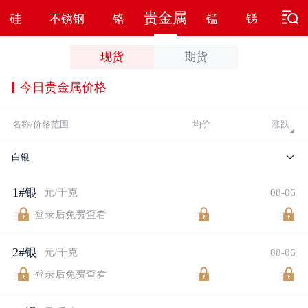
贵金属
硅
不锈钢
铬
锰
锑
钨
现货
期货
今日贵金属价格
名称/价格范围
均价
涨跌
白银
1#银
元/千克
08-06
登录后免费查看
2#银
元/千克
08-06
登录后免费查看