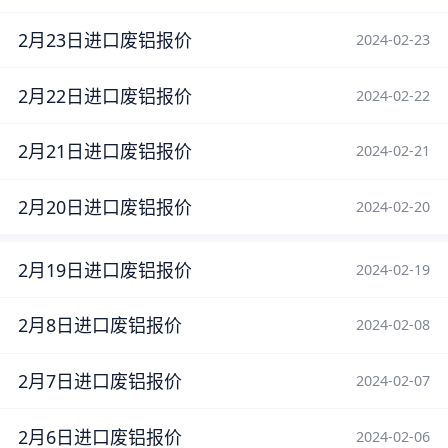
2月23日进口废铝报价
2024-02-23
2月22日进口废铝报价
2024-02-22
2月21日进口废铝报价
2024-02-21
2月20日进口废铝报价
2024-02-20
2月19日进口废铝报价
2024-02-19
2月8日进口废铝报价
2024-02-08
2月7日进口废铝报价
2024-02-07
2月6日进口废铝报价
2024-02-06