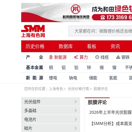
历史价格
数据库
看板
资讯
产 业
新能源
算力
线缆
钢铁




基本金属
铜
铝
铅
锌
锡
镍
不
新能源
锂电
钠电
储能
氢能
您所在的位置 :
上海有色
>
光伏价格行情
>
胶膜评论
光伏组件
胶膜评论
多晶硅
电池片
【SMM分析】成本面
硅片