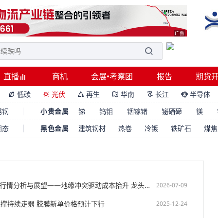
直播
商机
会展•考察团
报告
期货
低碳
光伏
再生
华南
长江
半导体






锈钢
小贵金属
锑
钨钼
铟镓锗
铋硒碲
镁
固态
黑色金属
建筑钢材
热卷
冷镀
铁矿石
煤焦
2026年上半年光伏胶膜行情分析与展望——地缘冲突驱动成本抬升 龙头企业竞争优势持续扩大【SMM分析】
2026-07-09
支撑持续走弱 胶膜新单价格预计下行
2025-12-24