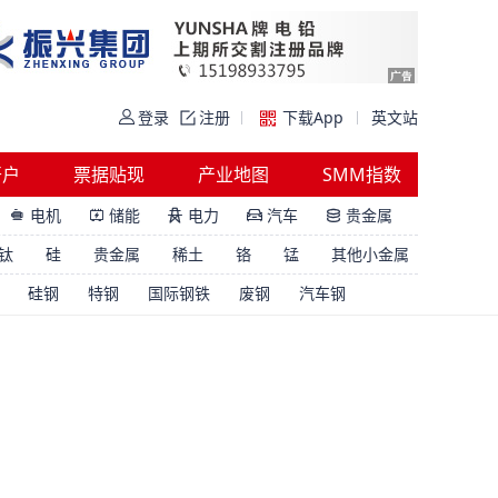
登录
注册
下载App
英文站
开户
票据贴现
产业地图
SMM指数
电机
储能
电力
汽车
贵金属





钛
硅
贵金属
稀土
铬
锰
其他小金属
硅钢
特钢
国际钢铁
废钢
汽车钢