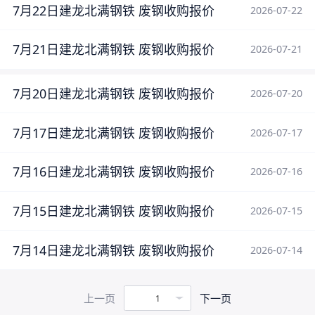
7月22日建龙北满钢铁 废钢收购报价
2026-07-22
7月21日建龙北满钢铁 废钢收购报价
2026-07-21
7月20日建龙北满钢铁 废钢收购报价
2026-07-20
7月17日建龙北满钢铁 废钢收购报价
2026-07-17
7月16日建龙北满钢铁 废钢收购报价
2026-07-16
7月15日建龙北满钢铁 废钢收购报价
2026-07-15
7月14日建龙北满钢铁 废钢收购报价
2026-07-14
上一页
下一页
1