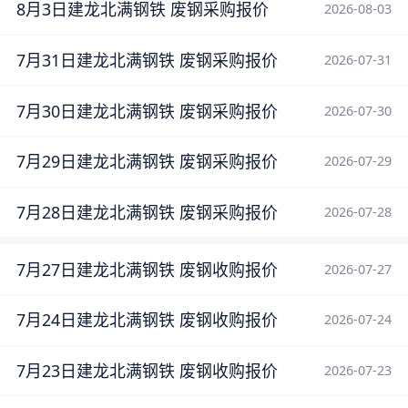
8月3日建龙北满钢铁 废钢采购报价
2026-08-03
7月31日建龙北满钢铁 废钢采购报价
2026-07-31
7月30日建龙北满钢铁 废钢采购报价
2026-07-30
7月29日建龙北满钢铁 废钢采购报价
2026-07-29
7月28日建龙北满钢铁 废钢采购报价
2026-07-28
7月27日建龙北满钢铁 废钢收购报价
2026-07-27
7月24日建龙北满钢铁 废钢收购报价
2026-07-24
7月23日建龙北满钢铁 废钢收购报价
2026-07-23