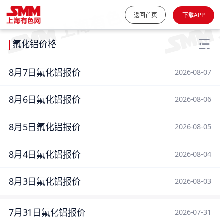
返回首页
下载APP
氟化铝价格
8月7日氟化铝报价
2026-08-07
8月6日氟化铝报价
2026-08-06
8月5日氟化铝报价
2026-08-05
8月4日氟化铝报价
2026-08-04
8月3日氟化铝报价
2026-08-03
7月31日氟化铝报价
2026-07-31