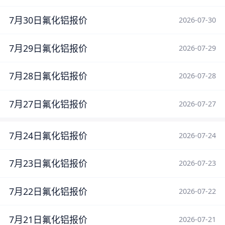
7月30日氟化铝报价
2026-07-30
7月29日氟化铝报价
2026-07-29
7月28日氟化铝报价
2026-07-28
7月27日氟化铝报价
2026-07-27
7月24日氟化铝报价
2026-07-24
7月23日氟化铝报价
2026-07-23
7月22日氟化铝报价
2026-07-22
7月21日氟化铝报价
2026-07-21