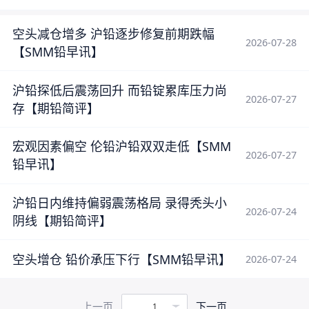
空头减仓增多 沪铅逐步修复前期跌幅
2026-07-28
【SMM铅早讯】
沪铅探低后震荡回升 而铅锭累库压力尚
2026-07-27
存【期铅简评】
宏观因素偏空 伦铅沪铅双双走低【SMM
2026-07-27
铅早讯】
沪铅日内维持偏弱震荡格局 录得秃头小
2026-07-24
阴线【期铅简评】
空头增仓 铅价承压下行【SMM铅早讯】
2026-07-24
上一页
下一页
1