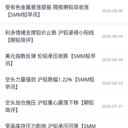
受有色金属普涨提振 隔夜期铅双收涨
2026-08-05
【SMM铅早讯】
利多情绪支撑铅价止跌 沪铅录得小阳线
2026-08-04
【期铅简评】
美元指数反弹 伦铅承压收跌【SMM铅早
2026-08-04
讯】
空头力量强劲 沪铅跌幅1.22%【SMM铅
2026-08-03
早讯】
空头加仓施压 沪铅重心震荡下移【期铅
2026-07-31
简评】
受高库存压力影响 沪铅承压回落【SMM