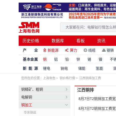
历史价格
数据库
看板
资讯
产 业
新能源
算力
线缆
钢铁




基本金属
铜
铝
铅
锌
锡
镍
不
新能源
锂电
钠电
储能
氢能
您所在的位置 :
上海有色
>
铜价格行情
>
江西铜排加工费
铜精矿、粗铜
江西铜排
电解铜
8月7日T2铜排加工费宽度
铜加工
8月7日T2铜排加工费宽
华东铜丝