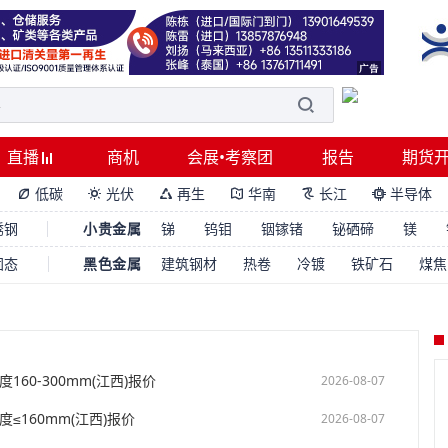
直播
商机
会展•考察团
报告
期货
低碳
光伏
再生
华南
长江
半导体






锈钢
小贵金属
锑
钨钼
铟镓锗
铋硒碲
镁
固态
黑色金属
建筑钢材
热卷
冷镀
铁矿石
煤焦
160-300mm(江西)报价
2026-08-07
度≤160mm(江西)报价
2026-08-07