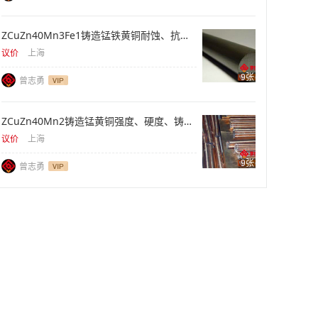
ZCuZn40Mn3Fe1铸造锰铁黄铜耐蚀、抗拉、重型件
议价
上海
9张
曾志勇
ZCuZn40Mn2铸造锰黄铜强度、硬度、铸件供应
议价
上海
9张
曾志勇