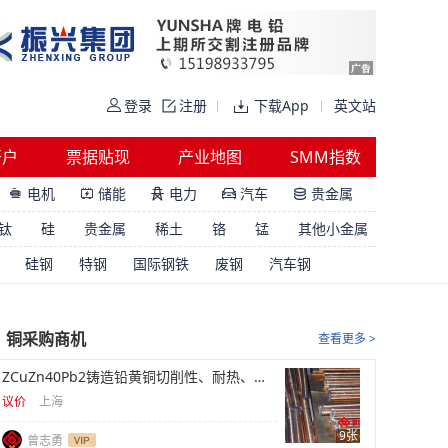
登录
注册
下载App
英文站
开户
票据贴现
产业地图
SMM指数
电机
储能
电力
汽车
贵金属





钛
硅
贵金属
稀土
铬
锰
其他小金属
硅钢
特钢
国际钢铁
废钢
汽车钢
铜采购商机
查看更多 >
ZCuZn40Pb2铸造铅黄铜切削性、耐热、阀体库存
议价
上海
9张
曾志勇