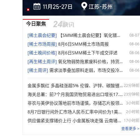
今日聚焦
[稀土晨会纪要]
【SMM稀土晨会纪要】氧化镨钕报价坚挺低价货源收紧，金属平稳但成交偏弱，中重稀土小幅跟跌
08-07
[稀土市场周报]
8月6日SMM稀土市场周报
08-06
[稀土晚间价格]
8月6日SMM稀土下午成交评述
08-06
[再生稀土周评]
氧化物弱势拖累废料价格，持货商惜售致交投僵持【SMM再生稀土周评】
08-06
[稀土周评]
需求淡季叠加原料走弱，市场交投冷清、价格普遍回调【SMM稀土周评】
08-06
金属多飘红 多晶硅涨超5% 伦镍、沪锌、碳酸锂、纽银等涨逾1% 【SMM午评】
22分钟前
海关总署：前7个月我国货物贸易进出口增长17.3%
23分钟前
非农与美伊协议落地前市场谨慎，存储芯片股领跌美股，西部数据跌13%，原油走强
3小时前
8月7日银行间外汇市场人民币汇率中间价为1美元对人民币6.7904元
2小时前
供应偏紧支撑锗价上行 小金属板块走强 云南锗业、中钨高新领涨【SMM快讯】
17小时前
查看更多 >