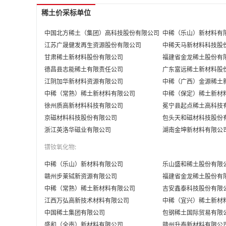
稀土价采标单位
中国北方稀土（集团）高科技股份有限公司
中稀（乐山）新材料有
江苏广晟健发再生资源股份有限公司
中稀天马新材料科技股
甘肃稀土新材料股份有限公司
福建省金龙稀土股份有
德昌县志能稀土有限责任公司
广东富远稀土新材料股
江阴加华新材料资源有限公司
中稀（广西）金源稀土
中稀（常熟）稀土新材料有限公司
中稀（保定）稀土新材
徐州质高新材料科技有限公司
冕宁县起点稀土高科技
京磁材料科技股份有限公司
包头天和磁材科技股份
浙江英洛华磁业有限公司
湖南金坤新材料有限公
镨钕氧化物:
中稀（乐山）新材料有限公司
乐山盛和稀土股份有限
赣州步莱铽新资源有限公司
福建省金龙稀土股份有
中稀（常熟）稀土新材料有限公司
吉安鑫泰科技股份有限
江西万弘高新技术材料有限公司
中稀（宜兴）稀土新材
中国稀土集团有限公司
包钢稀土国际贸易有限
盛和（全南）新材料有限公司
赣州升泰新材料有限公