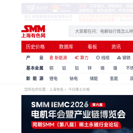
历史价格
数据库
看板
资讯
产 业
新能源
算力
线缆
钢铁




基本金属
铜
铝
铅
锌
锡
镍
不
新能源
锂电
钠电
储能
氢能
您所在的位置 :
上海有色
>
今日稀土价格