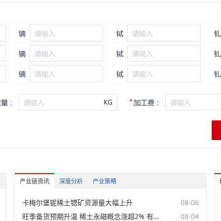
未登录
氧化镧
未登录
氧化镧FOB
未登录
高纯氧化镧
未登录
氧化铈
未登录
氧化铈FOB
未登录
氧化铈CIF(鹿特丹港)
未登录
高纯氧化铈
未登录
氧化镨
未登录
氧化镨FOB
产业链资讯
深度分析
产业策略
未登录
氧化钕
卡梅尔堡铌稀土锶矿资源量大幅上升
08-06
未登录
氧化钕FOB
旺季备货预期升温 稀土永磁概念涨超2% 有研新材、华宏科技领涨【SMM快讯】
08-04