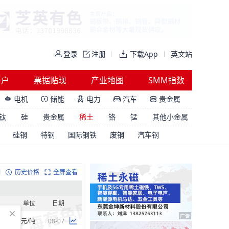
登录
注册
下载App
英文站
开户
票据贴现
产业地图
SMM指数
电机
储能
电力
汽车
贵金属





钛
硅
贵金属
稀土
铬
锰
其他小金属
硅钢
特钢
国际钢铁
废钢
汽车钢
明
历史价格
全屏查看
单位
日期
元/吨
08-07