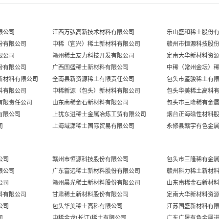
名称
价格范围
均价
涨跌
未登录
金属镧
限公司
江西万弘高新技术材料有限公司
乐山盛和稀土股份
份有限公司
中稀（宜兴）稀土新材料有限公司
赣州市恒源科技股
未登录
金属镧FOB
限公司
赣州稀土友力科技开发有限公司
定南大华新材料资
未登录
3N金属镧
份有限公司
广西国盛稀土新材料有限公司
中稀（常州金坛）
新材料有限公司
全南县新资源稀土有限责任公司
包头市玺骏稀土有
未登录
金属铈
料有限公司
中稀新源（包头）新材料有限公司
包头华美稀土高科
有限责任公司
山东南稀金石新材料有限公司
包头市三隆稀有金
未登录
金属镨
有限公司
上犹东进稀土金属冶炼工贸有限公司
烟台正海磁性材料
未登录
司
上海域潇稀土国际贸易有限公司
永修县赣宇有色金
金属镨FOB
未登录
金属钕
公司
赣州市恒源科技股份有限公司
包头市三隆稀有金
未登录
金属钕FOB
限公司
广东富远稀土新材料股份有限公司
赣州科力稀土新材
公司
赣州晨光稀土新材料股份有限公司
山东南稀金石新材
未登录
金属钐
料有限公司
甘肃稀土新材料股份有限公司
定南大华新材料资
未登录
公司
包头华美稀土高科有限公司
江苏国盛新材料有
金属铽
司
中稀金龙(长汀)稀土有限公司
广东广晟有色金属