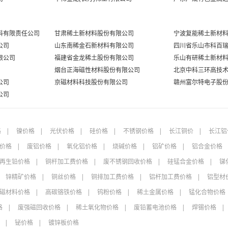
未登录
金属铽FOB
未登录
金属镝
料有限责任公司
甘肃稀土新材料股份有限公司
宁波复能稀土新材
公司
山东南稀金石新材料有限公司
四川省乐山市科百
未登录
金属钇
限公司
福建省金龙稀土股份有限公司
乐山有研稀土新材
未登录
烟台正海磁性材料股份有限公司
北京中科三环高技
金属钇FOB
公司
京磁材料科技股份有限公司
赣州富尔特电子股
未登录
钇铁
公司
未登录
金属钪
格
镍价格
光伏价格
硅价格
不锈钢价格
长江铜价
长江铝
未登录
铝钪合金
价格
废铝价格
氧化铝价格
烧碱价格
铝矿价格
铝合金价格
未登录
镧铈金属(合金级)
再生铅价格
铜杆加工费价格
废不锈钢回收价格
硅锰合金价格
锑
未登录
镧铈金属(电池级)
锌精矿价格
铜丝价格
铜排加工费价格
铝杆加工费价格
铝型材
磁材料价格
高碳铬铁价格
钨粉价格
稀土金属价格
锰化合物价格
未登录
镨钕金属
格
废强磁回收价格
稀土氧化物价格
废铅蓄电池价格
焊锡价格
未登录
镨钕金属(下午)
铋价格
镀锌板价格