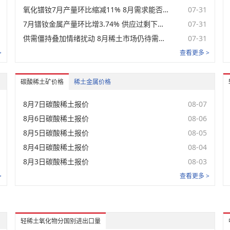
氧化镨钕7月产量环比缩减11% 8月需求能否回暖打破僵局？【SMM分析】
07-31
未登录
氧化钕CIF(鹿特丹港)
7月镨钕金属产量环比增3.74% 供应过剩下价格上行受阻【SMM分析】
07-31
未登录
氧化钐
供需僵持叠加情绪扰动 8月稀土市场仍待需求破局【SMM分析】
07-31
>
查看更多 >
未登录
氧化铕
未登录
氧化钆
碳酸稀土矿价格
稀土金属价格
未登录
氧化钆(下午)
8月7日碳酸稀土报价
08-07
8月6日碳酸稀土报价
08-06
未登录
高纯氧化钆
8月5日碳酸稀土报价
08-05
未登录
氧化铽
8月4日碳酸稀土报价
08-04
8月3日碳酸稀土报价
未登录
08-03
氧化铽FOB
>
查看更多 >
未登录
氧化镝
未登录
氧化镝FOB
轻稀土氧化物分国别进出口量
未登录
氧化铒