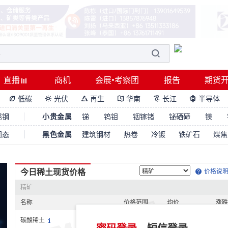
直播
商机
会展•考察团
报告
期货
低碳
光伏
再生
华南
长江
半导体






锈钢
小贵金属
锑
钨钼
铟镓锗
铋硒碲
镁
固态
黑色金属
建筑钢材
热卷
冷镀
铁矿石
煤焦
今日稀土现货价格
价格说
精矿
名称
价格范围
均价
涨跌
未登录
碳酸稀土