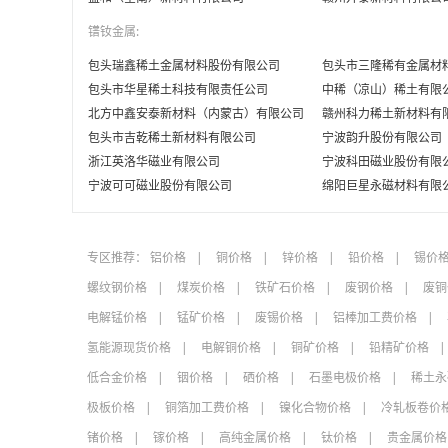
镨钕金属:
包头瑞鑫稀土金属材料股份有限公司
包头市三隆稀有金属材
包头市华星稀土科技有限责任公司
中稀（凉山）稀土有限
北方中鑫安泰新材料（内蒙古）有限公司
赣州科力稀土新材料有
包头市吉乾稀土新材料有限公司
宁波韵升股份有限公司
浙江英洛华磁业有限公司
宁波科田磁业股份有限
宁波可可磁业股份有限公司
绵阳巨星永磁材料有限
专区推荐：
铝价格
铜价格
锌价格
铅价格
锡价
螺纹钢价格
煤炭价格
铁矿石价格
废钢价格
废铜
电解锰价格
锰矿价格
废锡价格
铝棒加工费价格
氢能源现货价格
电解铜价格
铜矿价格
铅精矿价格
低合金价格
铟价格
硒价格
石墨电极价格
稀土永
极板价格
铜箔加工费价格
镍化合物价格
冷轧板卷价
锗价格
镓价格
高纯金属价格
钛价格
贵金属价格