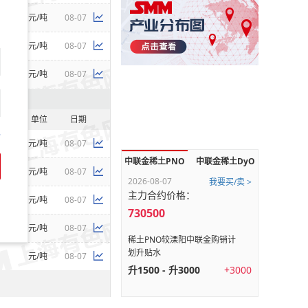
元/吨
08-07
元/吨
08-07
元/吨
08-07
单位
日期
码
元/吨
08-07
中联金稀土PNO
中联金稀土DyO
元/吨
08-07
2026-08-07
我要买/卖 >
主力合约价格：
元/吨
08-07
730500
元/吨
08-07
稀土PNO较溧阳中联金购销计
划升贴水
元/吨
08-07
升1500 - 升3000
+3000
单位
日期