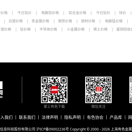
未登录
镨钕金属(FOB中国)
锭价格
今日铝价
电解铝价格
铝合金价格
今日铅价
锌价
镨钕金属(CIF鹿特丹
未登录
港)
格
白银价格
贵金属价格
钢铁价格
钢材价格
电解锰价格
电池级混合稀土金属
未登录
镁价格
钛价格
半导体价格
小金属价格
稀土价格
废铜回收
未登录
镝铁合金
未登录
钬铁
未登录
钆铁
未登录
钆铁(下午)
未登录
金属钆
钕铁硼毛坯
掌上有色下载
微信关注
名称
价格范围
均价
涨跌
加入我们
联系我们
法律声明
隐私声明
有色协会
产品库
钕铁硼毛坯
未登录
N35（Ce）
网信息科技股份有限公司
沪ICP备09002236号
Copyright © 2000 - 2026
上海有色金属
钕铁硼毛坯
未登录