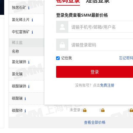
密码登录
短信登录
未登录
独居石矿
登录免费查看SMM最新价格
未登录
氯化稀土片
未登录
中钇富铕矿
稀土盐
名称
价格范围
均价
涨跌
记住我
忘记密
未登录
氯化镧铈
登录
未登录
氯化镧
没有账号？点击
免费注册
未登录
碳酸镧铈
未登录
碳酸镧
未登录
碳酸铈
氧化物
查看全部价格
名称
价格范围
均价
涨跌