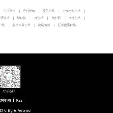
美元/千克
08-05
今日锡价
今日镍价
镍矿价格
光伏材料价格
美元/千克
08-05
锰价格
锑价格
钨价格
钼价格
铟锭价格
价格
废铝回收价格
电缆价格
低碳金属价格
元/吨
08-07
元/吨
08-07
元/吨
08-07
元/吨
08-07
元/吨
08-06
元/吨
08-07
联系客服
单位
日期
网站地图
RSS
元/千克
08-07
网
All Rights Reserved
元/千克
08-07