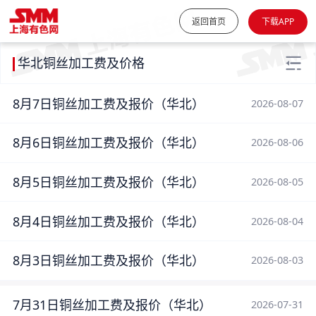
返回首页
下载APP
华北铜丝加工费及价格
8月7日铜丝加工费及报价（华北）
2026-08-07
8月6日铜丝加工费及报价（华北）
2026-08-06
8月5日铜丝加工费及报价（华北）
2026-08-05
8月4日铜丝加工费及报价（华北）
2026-08-04
8月3日铜丝加工费及报价（华北）
2026-08-03
7月31日铜丝加工费及报价（华北）
2026-07-31