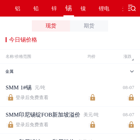
锡
铜
铝
铅
锌
镍
锂电
光伏
现货
期货
今日锡价格
名称/价格范围
均价
涨跌
金属
SMM 1#锡
元/吨
08-07
登录后免费查看
SMM印尼锡锭FOB新加坡溢价
美元/吨
08-07
登录后免费查看