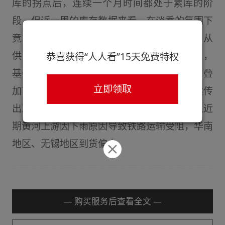
库的拐点后，连续一个月时间都处于累库的阶
段，但近一周的库存数据来看，在淡季的氛围下
竟意意外去库近1万吨，主要原因出自哪里？从
供应端角度来看，自6月中下旬，7月份以来，
恭喜获得“人人看”15天免费特权
基于厂内库存出现积压，资金运营压力初显，叠
立即领取
加下游消费预期转弱的情况，铝棒厂家便持续传
出减产消息，供应端的压力稍有缓解，再加上近
期黄河上游因下雨原因导致铁路运输受阻，华南
地区、无锡地区到货偏少。
— 购买服务后查看全文 —