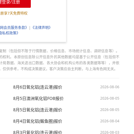
键登录/注册
注册享
7
天免费特权
网会员服务条款》
|
《法律声明》
隐私权政策》
复制（包括但不限于行情数据、价格信息、市场统计信息、调研信息等）。
当引用的权利。本原创信息除公开信息外的其他数据均是基于公开信息（包括但不
计局数据、海关进出口数据、各大协会和机构公布的各类数据等等），并依
出，仅供参考，不构成决策建议，客户决策应自主判断，与上海有色网无关。
8月6日氧化铝(连云港)报价
2026-08-06
8月5日澳洲氧化铝FOB报价
2026-08-05
8月5日氧化铝(连云港)报价
2026-08-05
8月4日氧化铝(鲅鱼圈)报价
2026-08-04
8月3日氧化铝(连云港)报价
2026-08-03