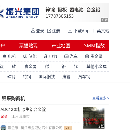
登录
注册
下载App
英文站
开户
票据贴现
产业地图
SMM指数
电机
储能
电力
汽车
贵金属





钛
硅
贵金属
稀土
铬
锰
其他小金属
硅钢
特钢
国际钢铁
废钢
汽车钢
铝采购商机
查看更多 >
ADC12国标原生铝合金锭
议价
江苏 苏州市
3张
戴金康
吴江市金威达铝业有限公司