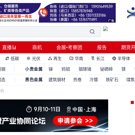
直播
商机
会展•考察团
报告
期货
低碳
光伏
再生
华南
长江
半导体






锈钢
小贵金属
锑
钨钼
铟镓锗
铋硒碲
镁
固态
黑色金属
建筑钢材
热卷
冷镀
铁矿石
煤焦
报价