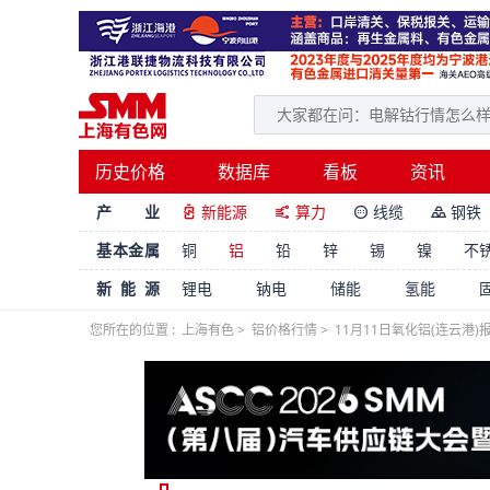
历史价格
数据库
看板
资讯
产 业
新能源
算力
线缆
钢铁




基本金属
铜
铝
铅
锌
锡
镍
不
新能源
锂电
钠电
储能
氢能
您所在的位置 :
上海有色
>
铝价格行情
>
11月11日氧化铝(连云港)