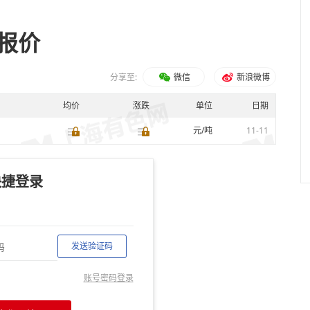
)报价
分享至:
微信
新浪微博
均价
涨跌
单位
日期
元/吨
11-11
快捷登录
发送验证码
账号密码登录