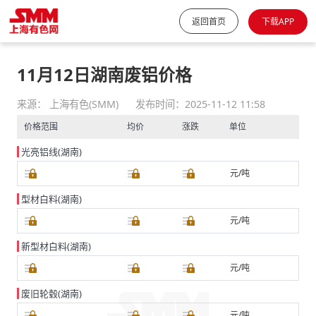
返回首页
下载APP
11月12日湖南废铝价格
来源： 上海有色(SMM)
发布时间：2025-11-12 11:58
价格范围
均价
涨跌
单位
光亮铝线(湖南)
元/吨
型材白料(湖南)
元/吨
新型材白料(湖南)
元/吨
废旧轮毂(湖南)
元/吨