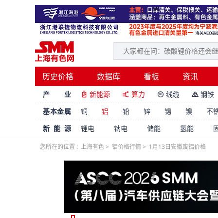
历史价格
数据库
看板
资讯
产 业
新能源
算力
线缆
钢铁




基本金属
铜
铝
铅
锌
锡
镍
不
新能源
锂电
钠电
储能
氢能
您所在的位置 :
上海有色
>
铝价格行情
>
1月13日安徽废铝价格