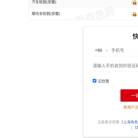
汽车轮毂(安徽)
摩托车轮毂(安徽)
记住我
一
新用户
注册表示同意
《上海有色
|
《