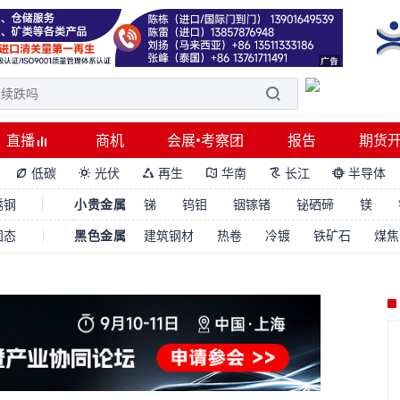
直播
商机
会展•考察团
报告
期货
低碳
光伏
再生
华南
长江
半导体






锈钢
小贵金属
锑
钨钼
铟镓锗
铋硒碲
镁
固态
黑色金属
建筑钢材
热卷
冷镀
铁矿石
煤焦