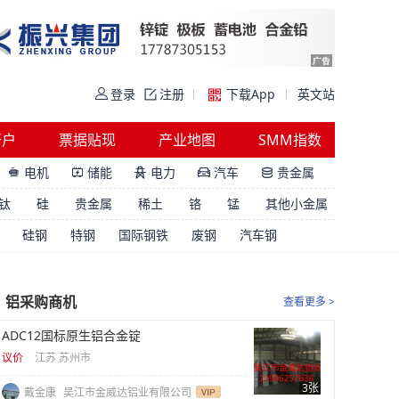
登录
注册
下载App
英文站
开户
票据贴现
产业地图
SMM指数
电机
储能
电力
汽车
贵金属





钛
硅
贵金属
稀土
铬
锰
其他小金属
硅钢
特钢
国际钢铁
废钢
汽车钢
铝采购商机
查看更多 >
ADC12国标原生铝合金锭
议价
江苏 苏州市
3张
戴金康
吴江市金威达铝业有限公司