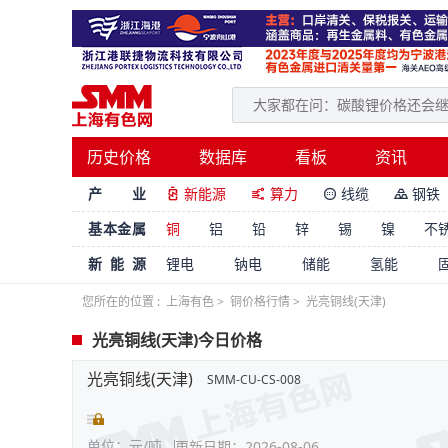
历史价格
数据库
看板
资讯
产 业
新能源
算力
线缆
钢铁




基本金属
铜
铝
铅
锌
锡
镍
不
新能源
锂电
钠电
储能
氢能
您所在的位置 :
上海有色
>
铜价格行情
>
光亮铜线(天津)
光亮铜线(天津)今日价格
光亮铜线(天津)
SMM-CU-CS-008
单位：元/吨
更新日期：2026-08-06