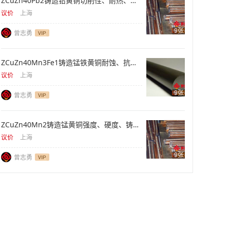
ZCuZn40Pb2铸造铅黄铜切削性、耐热、阀体库存
议价
上海
9张
曾志勇
ZCuZn40Mn3Fe1铸造锰铁黄铜耐蚀、抗拉、重型件
议价
上海
9张
曾志勇
ZCuZn40Mn2铸造锰黄铜强度、硬度、铸件供应
议价
上海
9张
曾志勇