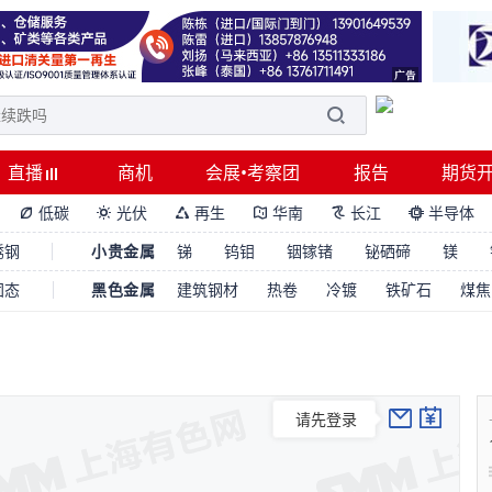
直播
商机
会展•考察团
报告
期货
低碳
光伏
再生
华南
长江
半导体






锈钢
小贵金属
锑
钨钼
铟镓锗
铋硒碲
镁
固态
黑色金属
建筑钢材
热卷
冷镀
铁矿石
煤焦
请先登录