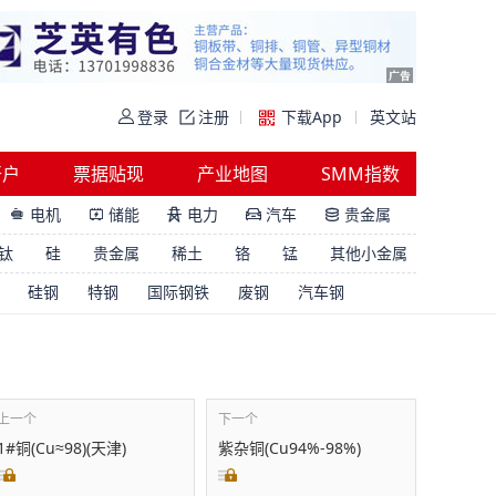
登录
注册
下载App
英文站
开户
票据贴现
产业地图
SMM指数
电机
储能
电力
汽车
贵金属





钛
硅
贵金属
稀土
铬
锰
其他小金属
硅钢
特钢
国际钢铁
废钢
汽车钢
上一个
下一个
1#铜(Cu≈98)(天津)
紫杂铜(Cu94%-98%)