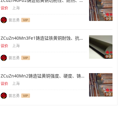
ZCuZn40Pb2铸造铅黄铜切削性、耐热、阀体库存
议价
上海
9张
曾志勇
ZCuZn40Mn3Fe1铸造锰铁黄铜耐蚀、抗拉、重型件
议价
上海
9张
曾志勇
ZCuZn40Mn2铸造锰黄铜强度、硬度、铸件供应
议价
上海
9张
曾志勇