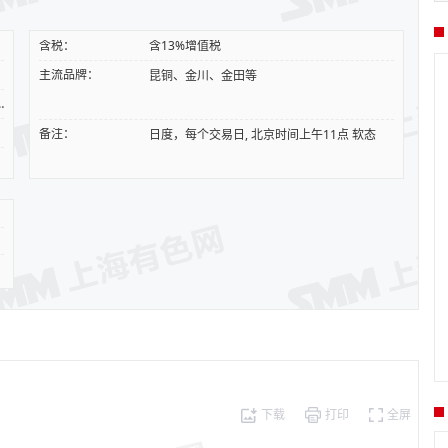
含税：
含13%增值税
主流品牌：
昆铜、金川、金田等
费基于SMM1#电解铜
备注：
日度，每个交易日, 北京时间上午11点 软态
下载
打印
全屏