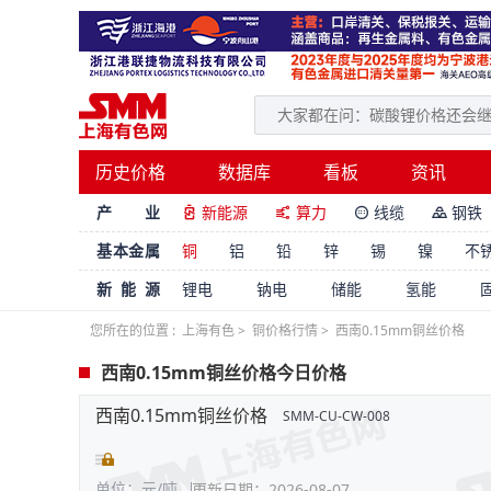
历史价格
数据库
看板
资讯
产 业
新能源
算力
线缆
钢铁




基本金属
铜
铝
铅
锌
锡
镍
不
新能源
锂电
钠电
储能
氢能
您所在的位置 :
上海有色
>
铜价格行情
>
西南0.15mm铜丝价格
西南0.15mm铜丝价格今日价格
西南0.15mm铜丝价格
SMM-CU-CW-008
单位：元/吨
更新日期：2026-08-07