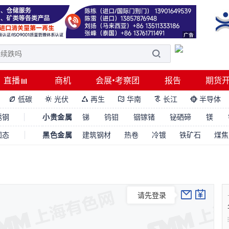
直播
商机
会展•考察团
报告
期货
低碳
光伏
再生
华南
长江
半导体






锈钢
小贵金属
锑
钨钼
铟镓锗
铋硒碲
镁
固态
黑色金属
建筑钢材
热卷
冷镀
铁矿石
煤焦
请先登录