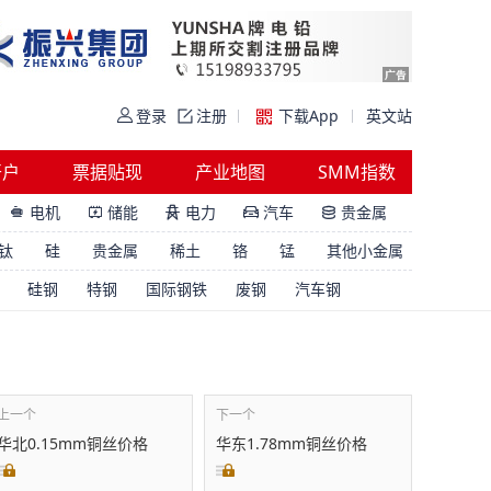
登录
注册
下载App
英文站
开户
票据贴现
产业地图
SMM指数
电机
储能
电力
汽车
贵金属





钛
硅
贵金属
稀土
铬
锰
其他小金属
硅钢
特钢
国际钢铁
废钢
汽车钢
上一个
下一个
华北0.15mm铜丝价格
华东1.78mm铜丝价格