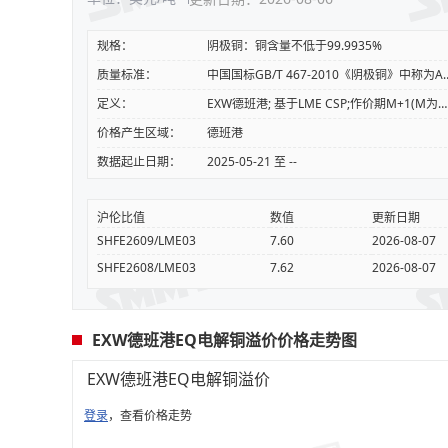
规格：
阴极铜：铜含量不低于99.9935%
质量标准：
中国国标GB/T 467-2010《阴极铜》中称为A级铜 、 欧标BS
定义：
EXW德班港; 基于LME CSP;作价期M+1(M为交付月）
价格产生区域：
德班港
数据起止日期：
2025-05-21 至 --
沪伦比值
数值
更新日期
SHFE2609/LME03
7.60
2026-08-07
SHFE2608/LME03
7.62
2026-08-07
EXW德班港EQ电解铜溢价价格走势图
EXW德班港EQ电解铜溢价
登录
，查看价格走势