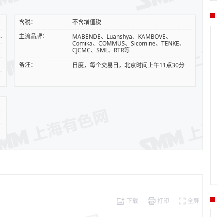
含税：
不含增值税
EN 1978:1998《铜和铜合金-阴极铜》中称为A级铜
主流品牌：
MABENDE、Luanshya、KAMBOVE、
Comika、COMMUS、Sicomine、TENKE、
CJCMC、SML、RTR等
备注：
日度，每个交易日，北京时间上午11点30分
下载
打印
全屏