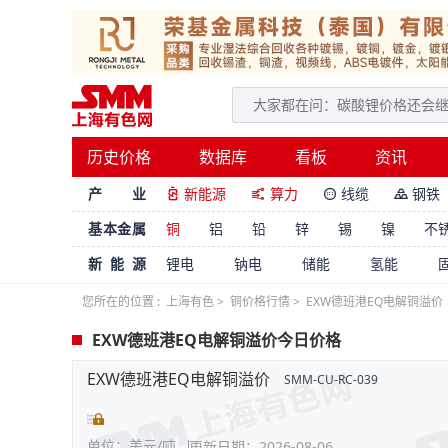
历史价格
数据库
看板
资讯
产 业
新能源
算力
线缆
钢铁




基本金属
铜
铝
铅
锌
锡
镍
不
新能源
锂电
钠电
储能
氢能
您所在的位置 :
上海有色
>
铜价格行情
>
EXW德班港EQ电解铜溢价
EXW德班港EQ电解铜溢价今日价格
EXW德班港EQ电解铜溢价
SMM-CU-RC-039
单位：美元/吨
更新日期：2026-08-06