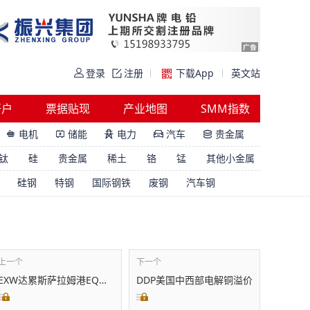
登录
注册
下载App
英文站
开户
票据贴现
产业地图
SMM指数
电机
储能
电力
汽车
贵金属





钛
硅
贵金属
稀土
铬
锰
其他小金属
硅钢
特钢
国际钢铁
废钢
汽车钢
上一个
下一个
EXW达累斯萨拉姆港EQ电解铜溢价
DDP美国中西部电解铜溢价