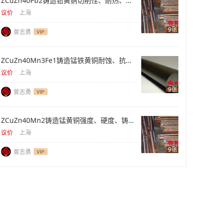
ZCuZn40Pb2铸造铅黄铜切削性、耐热、阀体库存
议价
上海
9张
曾志勇
ZCuZn40Mn3Fe1铸造锰铁黄铜耐蚀、抗拉、重型件
议价
上海
9张
曾志勇
ZCuZn40Mn2铸造锰黄铜强度、硬度、铸件供应
议价
上海
9张
曾志勇