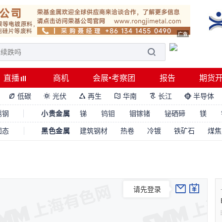
直播
商机
会展•考察团
报告
期货
低碳
光伏
再生
华南
长江
半导体






锈钢
小贵金属
锑
钨钼
铟镓锗
铋硒碲
镁
固态
黑色金属
建筑钢材
热卷
冷镀
铁矿石
煤焦
请先登录