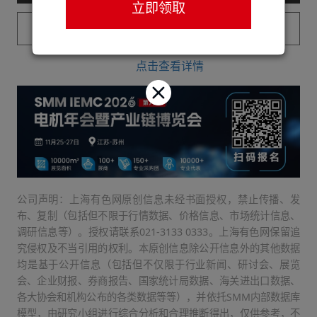
立即领取
已购买用户请登录
点击查看详情
公司声明：上海有色网原创信息未经书面授权，禁止传播、发
布、复制（包括但不限于行情数据、价格信息、市场统计信息、
调研信息等）。授权请联系021-3133 0333。上海有色网保留追
究侵权及不当引用的权利。本原创信息除公开信息外的其他数据
均是基于公开信息（包括但不仅限于行业新闻、研讨会、展览
会、企业财报、券商报告、国家统计局数据、海关进出口数据、
各大协会和机构公布的各类数据等等），并依托SMM内部数据库
模型，由研究小组进行综合分析和合理推断得出，仅供参考，不