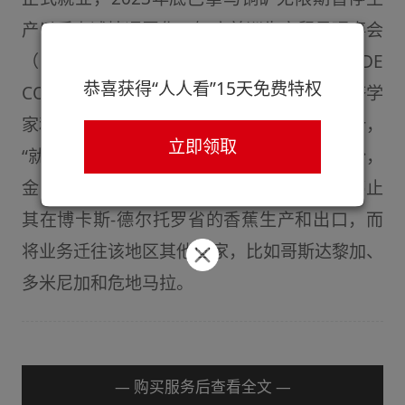
产以后上述情况恶化。智库美洲生产贸易理事会
（CONSEJO INTERAMERICANO DE
恭喜获得“人人看”15天免费特权
COMERCIO Y PRODUCCIÓN，CICYP）经济学
家和主席埃里克·莫利诺（Eric Molino）预计，
立即领取
“就业危机”可能很快就会加剧。因为劳工纠纷，
金吉达巴拿马公司（Chiquita Panamá）停止
其在博卡斯-德尔托罗省的香蕉生产和出口，而
将业务迁往该地区其他国家，比如哥斯达黎加、
多米尼加和危地马拉。
— 购买服务后查看全文 —