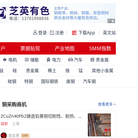
登录
注册
下载App
英文站
开户
票据贴现
产业地图
SMM指数
电机
储能
电力
汽车
贵金属





钛
硅
贵金属
稀土
铬
锰
其他小金属
硅钢
特钢
国际钢铁
废钢
汽车钢
铜采购商机
查看更多 >
ZCuZn40Pb2铸造铅黄铜切削性、耐热、阀体库存
议价
上海
9张
曾志勇