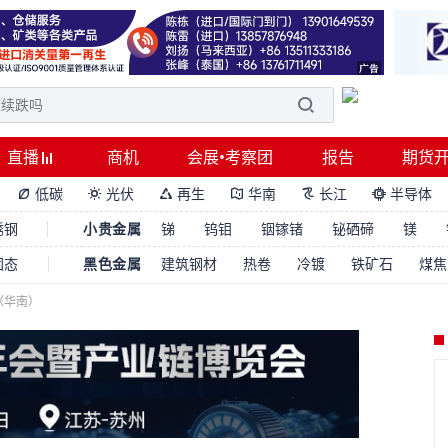
直播
商机
会展•考察团
报告
期货
低碳
光伏
再生
华南
长江
半导体






锈钢
小贵金属
锑
钨钼
铟镓锗
铋硒碲
镁
固态
黑色金属
建筑钢材
热卷
冷镀
铁矿石
煤焦
（华南）