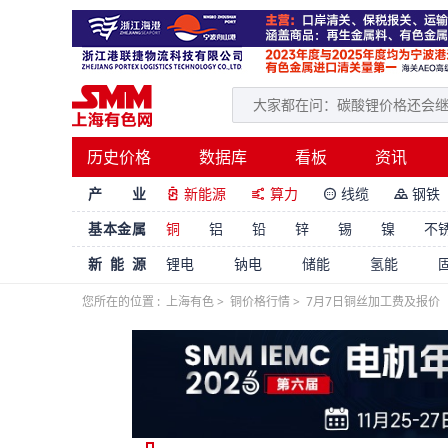
历史价格
数据库
看板
资讯
产 业
新能源
算力
线缆
钢铁




基本金属
铜
铝
铅
锌
锡
镍
不
新能源
锂电
钠电
储能
氢能
您所在的位置 :
上海有色
>
铜价格行情
>
7月7日铜丝加工费及报价