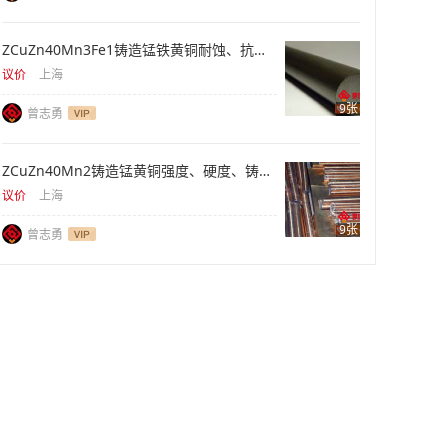
ZCuZn40Mn3Fe1铸造锰铁黄铜耐蚀、抗拉、重型件
议价
上海
9张
曾志勇
ZCuZn40Mn2铸造锰黄铜强度、硬度、铸件供应
议价
上海
9张
曾志勇