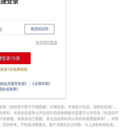
快捷登录
发送验证码
账号密码登录
键登录/注册
注册享
7
天免费特权
网会员服务条款》
|
《法律声明》
隐私权政策》
复制（包括但不限于行情数据、价格信息、市场统计信息、调研信息等）。
当引用的权利。本原创信息除公开信息外的其他数据均是基于公开信息（包括但不
计局数据、海关进出口数据、各大协会和机构公布的各类数据等等），并依
出，仅供参考，不构成决策建议，客户决策应自主判断，与上海有色网无关。