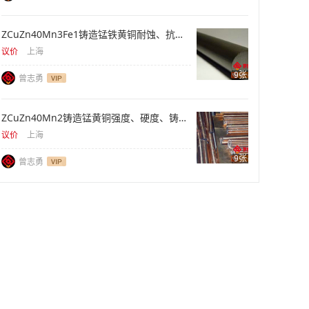
ZCuZn40Mn3Fe1铸造锰铁黄铜耐蚀、抗拉、重型件
议价
上海
9张
曾志勇
ZCuZn40Mn2铸造锰黄铜强度、硬度、铸件供应
议价
上海
9张
曾志勇