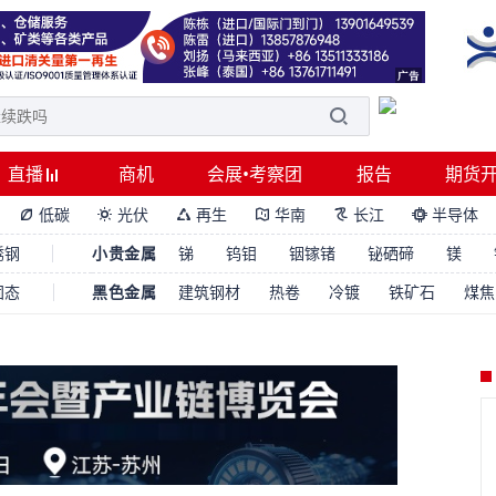
直播
商机
会展•考察团
报告
期货
低碳
光伏
再生
华南
长江
半导体






锈钢
小贵金属
锑
钨钼
铟镓锗
铋硒碲
镁
固态
黑色金属
建筑钢材
热卷
冷镀
铁矿石
煤焦