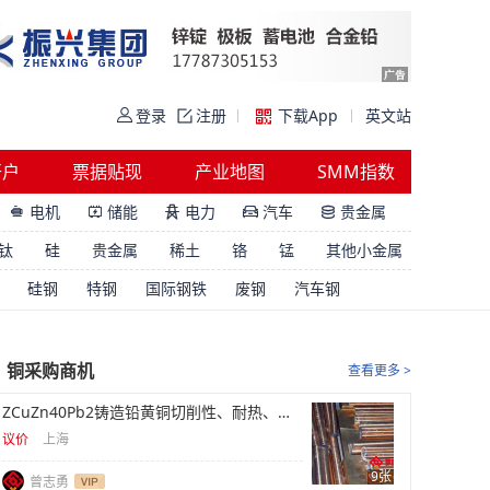
登录
注册
下载App
英文站
开户
票据贴现
产业地图
SMM指数
电机
储能
电力
汽车
贵金属





钛
硅
贵金属
稀土
铬
锰
其他小金属
硅钢
特钢
国际钢铁
废钢
汽车钢
铜采购商机
查看更多 >
ZCuZn40Pb2铸造铅黄铜切削性、耐热、阀体库存
议价
上海
9张
曾志勇