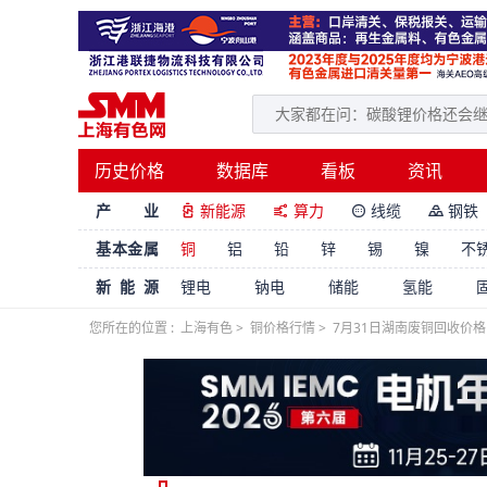
历史价格
数据库
看板
资讯
产 业
新能源
算力
线缆
钢铁




基本金属
铜
铝
铅
锌
锡
镍
不
新能源
锂电
钠电
储能
氢能
您所在的位置 :
上海有色
>
铜价格行情
>
7月31日湖南废铜回收价格