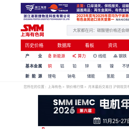
历史价格
数据库
看板
资讯
产 业
新能源
算力
线缆
钢铁




基本金属
铜
铝
铅
锌
锡
镍
不
新能源
锂电
钠电
储能
氢能
您所在的位置 :
上海有色
>
铜价格行情
>
月末最后交易日 沪铜现货