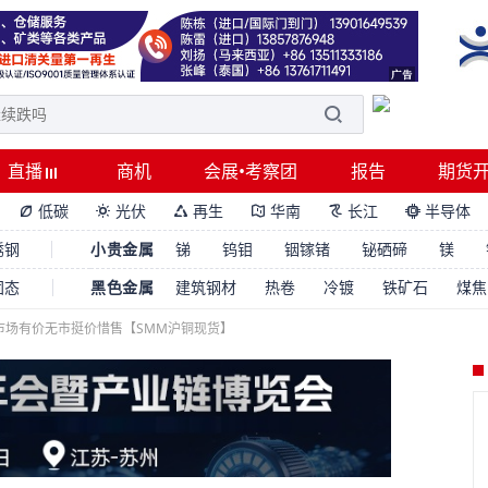
直播
商机
会展•考察团
报告
期货
低碳
光伏
再生
华南
长江
半导体






锈钢
小贵金属
锑
钨钼
铟镓锗
铋硒碲
镁
固态
黑色金属
建筑钢材
热卷
冷镀
铁矿石
煤焦
市场有价无市挺价惜售【SMM沪铜现货】