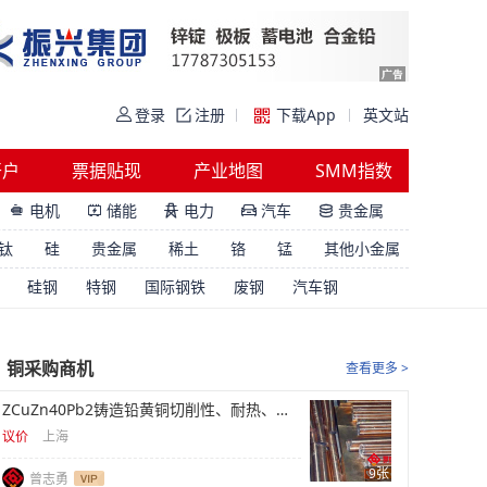
登录
注册
下载App
英文站
开户
票据贴现
产业地图
SMM指数
电机
储能
电力
汽车
贵金属





钛
硅
贵金属
稀土
铬
锰
其他小金属
硅钢
特钢
国际钢铁
废钢
汽车钢
铜采购商机
查看更多 >
ZCuZn40Pb2铸造铅黄铜切削性、耐热、阀体库存
议价
上海
9张
曾志勇