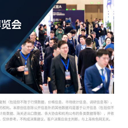
复制（包括但不限于行情数据、价格信息、市场统计信息、调研信息等）。
当引用的权利。本原创信息除公开信息外的其他数据均是基于公开信息（包括但不
计局数据、海关进出口数据、各大协会和机构公布的各类数据等等），并依
出，仅供参考，不构成决策建议，客户决策应自主判断，与上海有色网无关。