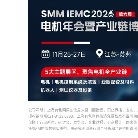
公司声明：上海有色网原创信息未经书面授权，禁止传播、发布、
授权请联系021-3133 0333。上海有色网保留追究侵权及不
仅限于行业新闻、研讨会、展览会、企业财报、券商报告、国家统
托SMM内部数据库模型，由研究小组进行综合分析和合理推断得