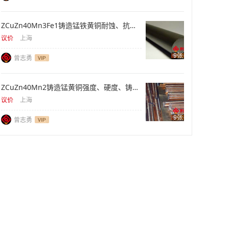
ZCuZn40Mn3Fe1铸造锰铁黄铜耐蚀、抗拉、重型件
议价
上海
9张
曾志勇
ZCuZn40Mn2铸造锰黄铜强度、硬度、铸件供应
议价
上海
9张
曾志勇