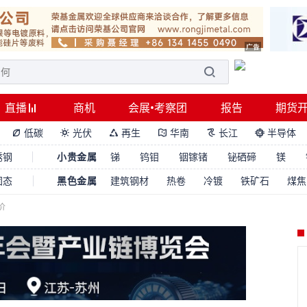
直播
商机
会展•考察团
报告
期货
低碳
光伏
再生
华南
长江
半导体






锈钢
小贵金属
锑
钨钼
铟镓锗
铋硒碲
镁
固态
黑色金属
建筑钢材
热卷
冷镀
铁矿石
煤焦
价