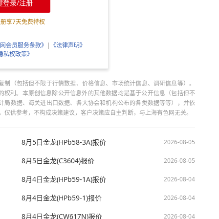
键登录/注册
注册享
7
天免费特权
网会员服务条款》
|
《法律声明》
隐私权政策》
复制（包括但不限于行情数据、价格信息、市场统计信息、调研信息等）。
当引用的权利。本原创信息除公开信息外的其他数据均是基于公开信息（包括但不
计局数据、海关进出口数据、各大协会和机构公布的各类数据等等），并依
出，仅供参考，不构成决策建议，客户决策应自主判断，与上海有色网无关。
8月5日金龙(HPb58-3A)报价
2026-08-05
8月5日金龙(C3604)报价
2026-08-05
8月4日金龙(HPb59-1A)报价
2026-08-04
8月4日金龙(HPb59-1)报价
2026-08-04
8月4日金龙(CW617N)报价
2026-08-04