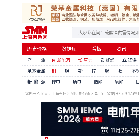
历史价格
数据库
看板
资讯
产 业
新能源
算力
线缆
钢铁




基本金属
铜
铝
铅
锌
锡
镍
不
新能源
锂电
钠电
储能
氢能
您所在的位置 :
上海有色
>
铜价格行情
>
8月5日金龙(HPb59-1A)报