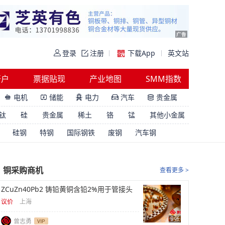
登录
注册
下载App
英文站
开户
票据贴现
产业地图
SMM指数
电机
储能
电力
汽车
贵金属





钛
硅
贵金属
稀土
铬
锰
其他小金属
硅钢
特钢
国际钢铁
废钢
汽车钢
铜采购商机
查看更多 >
ZCuZn40Pb2 铸铅黄铜含铅2%用于管接头
议价
上海
9张
曾志勇