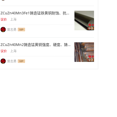
ZCuZn40Mn3Fe1铸造锰铁黄铜耐蚀、抗拉、重型件
议价
上海
9张
曾志勇
ZCuZn40Mn2铸造锰黄铜强度、硬度、铸件供应
议价
上海
9张
曾志勇