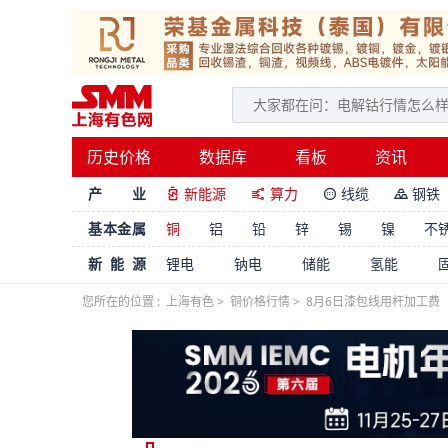
历史价格
数据库
看板
资讯
产 业
新能源
算力
线缆
钢铁




基本金属
铜
铝
铅
锌
锡
镍
不
新能源
锂电
钠电
储能
氢能
您所在的位置 :
上海有色
>
铜价格行情
>
8月6日漆包线用杆加工费