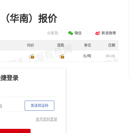
费（华南）报价
分享至:
微信
新浪微博
均价
涨跌
单位
日期
元/吨
08-06
快捷登录
发送验证码
账号密码登录