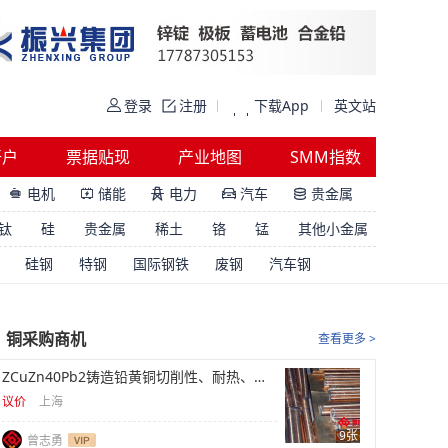
登录
注册
下载App
英文站
开户
票据贴现
产业地图
SMM指数
电机
储能
电力
汽车
贵金属





钛
硅
贵金属
稀土
铬
锰
其他小金属
硅钢
特钢
国际钢铁
废钢
汽车钢
铜采购商机
查看更多 >
ZCuZn40Pb2铸造铅黄铜切削性、耐热、阀体库存
议价
上海
9张
曾志勇