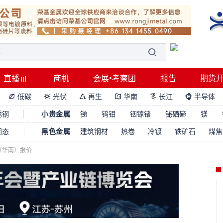
直播
商机
会展•考察团
报告
期货
低碳
光伏
再生
华南
长江
半导体






锈钢
小贵金属
锑
钨钼
铟镓锗
铋硒碲
镁
固态
黑色金属
建筑钢材
热卷
冷镀
铁矿石
煤焦
（华南）报价