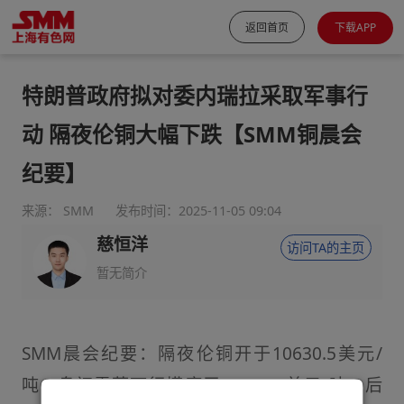
返回首页
下载APP
特朗普政府拟对委内瑞拉采取军事行
动 隔夜伦铜大幅下跌【SMM铜晨会
纪要】
来源： SMM
发布时间：2025-11-05 09:04
慈恒洋
访问TA的主页
暂无简介
SMM晨会纪要：隔夜伦铜开于10630.5美元/
吨，盘初震荡下行摸底于10577.5美元/吨，后