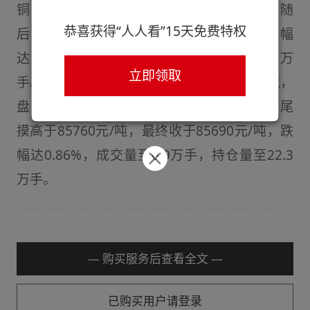
铜价重心逐渐上移摸高于10689.5美元/吨，随
恭喜获得“人人看”15天免费特权
后重心有所回调最终收于10649美元/吨，跌幅
达1.57%，成交量至3.3万手，持仓量至32.5万
立即领取
手。隔夜沪铜主力合约2512开于85000元/吨，
盘初摸底于84900元/吨，后震荡上行临近盘尾
摸高于85760元/吨，最终收于85690元/吨，跌
幅达0.86%，成交量至6.9万手，持仓量至22.3
万手。
— 购买服务后查看全文 —
已购买用户请登录