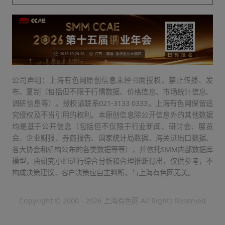
公司声明：上海有色网原创信息未经书面授权，禁止传播、发
布、复制（包括但不限于行情数据、价格信息、市场统计信息、
调研信息等）。授权请联系021-3133 0333。上海有色网保留追
究侵权及不当引用的权利。本原创信息除公开信息外的其他数据
均是基于公开信息（包括但不仅限于行业新闻、研讨会、展览
会、企业财报、券商报告、国家统计局数据、海关进出口数据、
各大协会和机构公布的各类数据等等），并依托SMM内部数据库
模型，由研究小组进行综合分析和合理推断得出，仅供参考，不
构成决策建议，客户决策应自主判断，与上海有色网无关。
Copyright © 2000 - 2026 上海有色网 All Rights Reserved