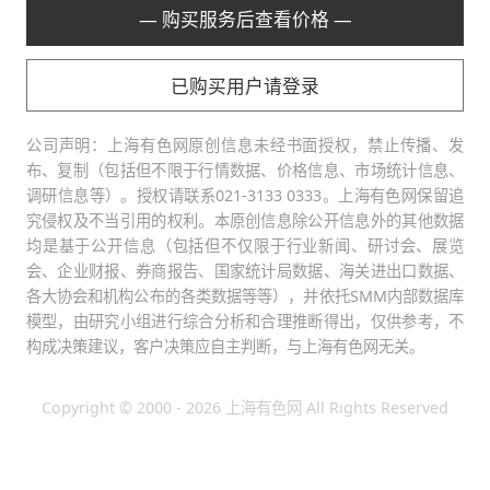
— 购买服务后查看价格 —
已购买用户请登录
公司声明：上海有色网原创信息未经书面授权，禁止传播、发
布、复制（包括但不限于行情数据、价格信息、市场统计信息、
调研信息等）。授权请联系021-3133 0333。上海有色网保留追
究侵权及不当引用的权利。本原创信息除公开信息外的其他数据
均是基于公开信息（包括但不仅限于行业新闻、研讨会、展览
会、企业财报、券商报告、国家统计局数据、海关进出口数据、
各大协会和机构公布的各类数据等等），并依托SMM内部数据库
模型，由研究小组进行综合分析和合理推断得出，仅供参考，不
构成决策建议，客户决策应自主判断，与上海有色网无关。
Copyright © 2000 - 2026 上海有色网 All Rights Reserved