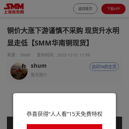
返回首页
下载APP
铜价大涨下游谨慎不采购 现货升水明
显走低【SMM华南铜现货】
来源： SMM
发布时间：2025-12-01 11:58
shum
访问TA的主页
暂无简介
恭喜获得“人人看”15天免费特权
— 购买服务后查看全文 —