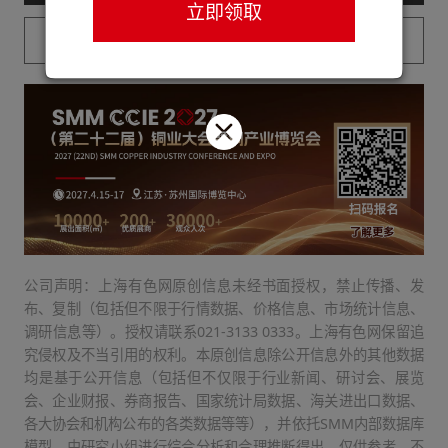
立即领取
已购买用户请登录
公司声明：上海有色网原创信息未经书面授权，禁止传播、发
布、复制（包括但不限于行情数据、价格信息、市场统计信息、
调研信息等）。授权请联系021-3133 0333。上海有色网保留追
究侵权及不当引用的权利。本原创信息除公开信息外的其他数据
均是基于公开信息（包括但不仅限于行业新闻、研讨会、展览
会、企业财报、券商报告、国家统计局数据、海关进出口数据、
各大协会和机构公布的各类数据等等），并依托SMM内部数据库
模型，由研究小组进行综合分析和合理推断得出，仅供参考，不