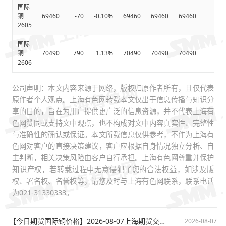
国际
铜
69460
-70
-0.10%
69460
69460
69460
694
2605
国际
铜
70490
790
1.13%
70490
70490
70490
704
2606
公司声明：本文内容来源于网络，版权归原作者所有，且仅代表
原作者个人观点。上海有色网转载本文仅出于信息传播与知识分
享的目的，旨在为用户提供更广泛的信息资源，并不代表上海有
色网赞同或支持文中观点，也不构成对文中内容真实性、完整性
与准确性的确认或保证。本文所载信息仅供参考，不作为上海有
色网对客户的直接决策建议，客户应根据自身情况独立分析、自
主判断，相关决策风险由客户自行承担。上海有色网尊重并保护
知识产权，若转载过程中无意侵犯了您的合法权益，如涉及版
权、署名权、名誉权等，请您及时与上海有色网联系，联系电话
为021-31330333。
【今日期货国际铜价格】2026-08-07上海期货交易所夜盘(23:02)国际铜期货最新价格
2026-08-07